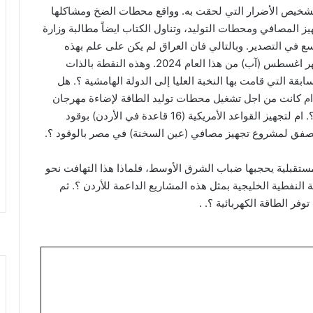
م وتشخيص الأضرار التي لحقت به. وواقع محطات الضخ ومشاكلها
ز المصافي ومحطات التوليد، وتناول الكتاب ايضاً مطالبة وزارة
ع في التصدير. وبالتالي فان العراق لم يكن على علم بهذه
المعلومات حتى يوم إصدار الكتاب في السادس من شهر اغسطس (آب) من هذا العام 2024. وهذه النقطة بالذات
قة التي قامت بها النخبة العليا إلى الدولة الهامشية ؟. هل
ام كانت من اجل تشغيل محطات توليد الطاقة لإضاءة مهرجان
جرش، وإنارة الجسر البري الرابط بين عمان وتل ابيب ؟. ام لتجهيز القواعد الأمريكية (16 قاعدة في الأردن) بوقود
 نصفق لمشروع تجهيز مصافي (عين السخنة) في مصر بالوقود ؟.
لمستقبلية يحجبها ضباب الشرق الأوسط، فلماذا هذا التهافت نحو
ة النفطية الخليجية بمثل هذه المشاريع الداعمة للأردن ؟. ثم
توفر الطاقة الكهربائية ؟. .