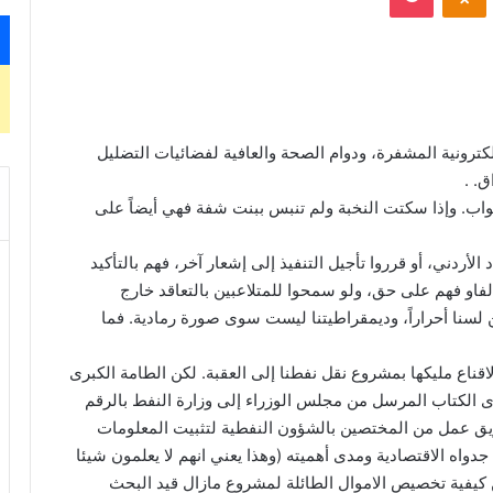
كترونية المشفرة، ودوام الصحة والعافية لفضائيات التضليل
. .
واب. وإذا سكتت النخبة ولم تنبس ببنت شفة فهي أيضاً على
لأردني، أو قرروا تأجيل التنفيذ إلى إشعار آخر، فهم بالتأكيد
او فهم على حق، ولو سمحوا للمتلاعبين بالتعاقد خارج
لسنا أحراراً، وديمقراطيتنا ليست سوى صورة رمادية. فما
اقناع مليكها بمشروع نقل نفطنا إلى العقبة. لكن الطامة الكبرى
وى الكتاب المرسل من مجلس الوزراء إلى وزارة النفط بالرقم
 الإسراع بتشكيل فريق عمل من المختصين بالشؤون النفطية لتثبيت المعلومات
واه الاقتصادية ومدى أهميته (وهذا يعني انهم لا يعلمون شيئا
 كيفية تخصيص الاموال الطائلة لمشروع مازال قيد البحث