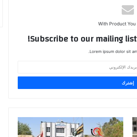
With Product You
Subscribe to our mailing lis
Lorem ipsum dolor sit am
موظفو
فرع
توزيع