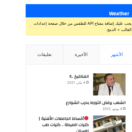
Weather
يجب عليك إضافة مفتاح API للطقس من خلال صفحة إعدادات
القالب > الدمج.
الأشهر
الأخيرة
تعليقات
المنافيخ ..!!
4 يناير، 2021
الشعب يرفض التورط بحرب الشوارع
4 يونيو، 2022
أقساط الجامعات الأهلية |
كليات الصيدلة .. كليات طب
الاسنان