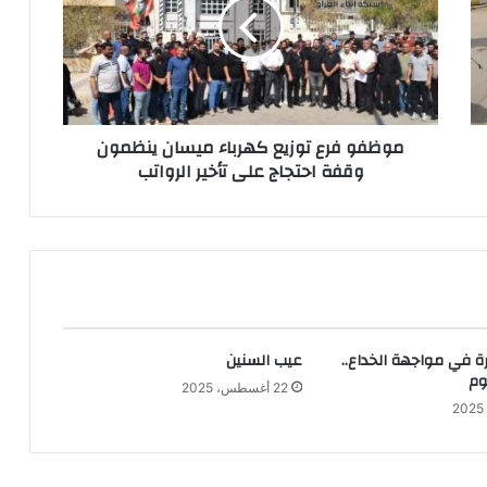
كهرباء
ميسان
ينظمون
وقفة
احتجاج
على
موظفو فرع توزيع كهرباء ميسان ينظمون
تأخير
وقفة احتجاج على تأخير الرواتب
الرواتب
ة في مواجهة الخداع..
عيب السنين
وم
22 أغسطس، 2025