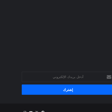
خل
يدك
إلكتروني