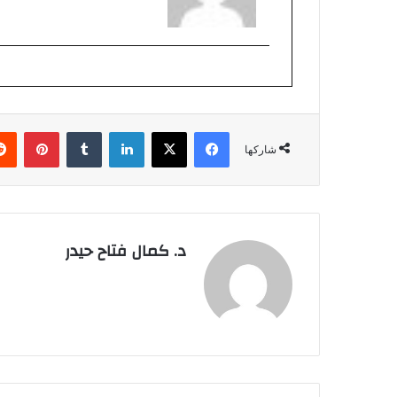
فيسبوك
‫X
لينكدإن
بينتي
شاركها
د. كمال فتاح حيدر