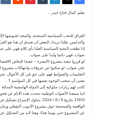
بقلم: كمال فتاح حيدر ..
العراق للنخب السياسية المنتخبة، والمجد لجيوشها الإل
والتدليس. هكذا يريدك البعض ان تصدق ان هذا هو العراق
إذا نطقت النخبة السياسية العليا بأي كلام فهي على ص
صواب. فهي دائما وأبدا على صواب. .
لو قرروا تنفيذ مشروع (البصرة – عقبة) لإنعاش الاقتصاد ا
على صواب. لو سكتوا عن خروقات وانتهاكات مشروع الف
التعليمات والضوابط فهم على حق في كل الأحوال. نحن 
معنى أن ننتخب الوجوه نفسها في كل المواسم ؟. .
كانت لهم زيارات مكوكية إلى الدولة الهامشية المدللة ل
اننا سمعنا الأصوات الوطنية تتحدث هذه الايام عن فح
21910 بتاريخ 6 / 8 / 2024. يتناول
الواقعية والصحيحة حول مشروع الأنبوب النفطي وبيان جد
عن المشروع حتى يومنا هذا). وهنا لابد من التساؤل عن