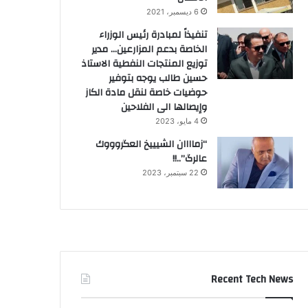
6 ديسمبر، 2021
تنفيذاً لمبادرة رئيس الوزراء
الخاصة بدعم المزارعين… مدير
توزيع المنتجات النفطية الاستاذ
حسين طالب يوجه بتوفير
حوضيات خاصة لنقل مادة الكاز
وإيصالها الى الفلاحين
4 مايو، 2023
“زماااان الشيييخ العگروووك
عالرگ”..!!
22 سبتمبر، 2023
Recent Tech News