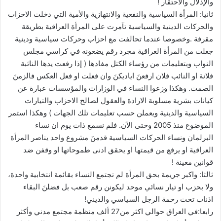
والإذلال والاحتقار !
‫ثانيا‬: المرأة السياسية والنفعية والانتهازية والأمية التي دخلت الاحزاب
والحركات الدينية والسياسية تآمرت على المرأة العراقية بطريقة
مقرفة .وخصوصا عندما تحالفت مع احزاب وحركات سياسية ودينية
جعلت من المرأة العراقية مجرد رقم يضعونه في كراسي مجلس
النواب وبتعليمات من رؤساء الكتل مفادها ( إذا رفعت يدها النائبة
فلانة او النائب فلان ارفعنَ اياديكنَ وان فعلت او فعل العكس فالزمنَ
الصمت. وهكذا وزعوا النساء في الوزارات والمؤسسات عبارة عن
كيانات بشرية مسلوبة الارادة والعقول لصالح الاحزاب والتيارات
السياسية والدينية ويعملن حسب تعليمات تلك الجهات ) وهكذا استمر
الموضوع منذ 2005 وحتى الآن. فلم نسمع ذات يوم ان نساء
البرلمان ونساء الحركات السياسية قدمنَ مشروع واحد يناصر المرأة
العراقية او يرفع من قيمتها او يحقق ادنى طموحاتها او وقفن ضد
قوانين معينة !
‫ثالثا‬: واكبر جريمة بحق المرأة لم تجتمع النساء بقائمة انتخابية واحدة،
ولا بحزب او تيار نسائي موحد ليكونن رقم صعب بل فضلنَ البقاء
اذناب تحت رحمة الرجل السياسي والديني!
‫رابعا‬:في العراق حوالي اكثر من27 ألف منظمة مجتمع مدني وأكثر