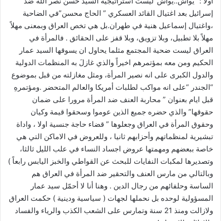
‫أولا‬ : “يواش..يواش”ليست أستراتيجية السيد حسن نصر الله ضد
إسرائيل بعد اغتيال القائد العسكري ” الحاج محسن”في الضاحية
،واغتيال إسماعيل هنية في طهران.بل هي تخص العراق وبمعنى مهلاً
مهلاً بلا تطبيل، وبلا تزويق، وبلا قفز على الحقائق . فالمرأة في
العراق ليست ضحية المجتمع مثلما يحاول ان يسوقها السيد عمار
الحكيم ومن معه بمؤتمرهم اخيراً والذي غازلَ به المنظمات الدولية
والدول الكبرى على انه نصير المرأة، ومثل مغازلته من قبل بموضوع
“الجندر “على انه مواكب لطلبات أمريكا والعالم المتحضر .ومؤتمرهِ
قبل ايام بعنوان ” محاربة العنف ضد المرأة مرورا على ضمان
حقوقها” والذي حضره جميع الذين عوموا وسحقوا قيمة وكيان
وحقوق المرأة في العراق وجعلوها ” قضاء حاجة جنسية اولا ، واداة
تبشيرية لمنظماتهم وأحزابهم ثانيا ، وللعروض في الاماكن التي هي
خاصة ببعضهم ومهمتها عروض اجساد النساء في علب الليل ثالثا،
وتصديرها لمكبات النفايات للبحث عن القواطي والخبز اليابس رابعاً )
وبالتالي من مارس العنف والتحقير ضد المرأة في العراق هم
الساسة وحلفائهم من رجال الدين . وهنا أنا لا أحمّل سيد عمار
المسؤولية لوحده بل نحملها لجهات ( سياسية ودينية ) حكمت العراق
ولازالت ومنذ 21 سنة وتمارس على الشعب الكذب والرياء والفساد