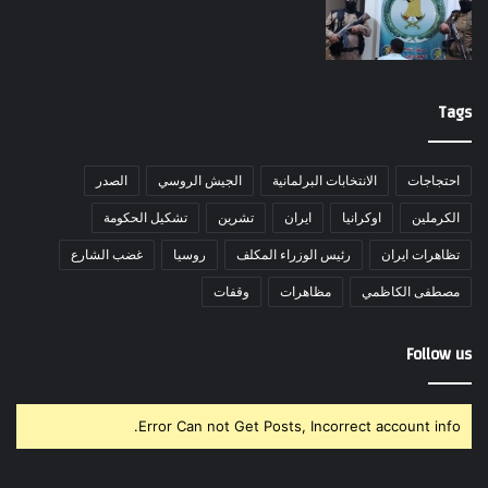
Tags
احتجاجات
الانتخابات البرلمانية
الجيش الروسي
الصدر
الكرملين
اوكرانيا
ايران
تشرين
تشكيل الحكومة
تظاهرات ايران
رئيس الوزراء المكلف
روسيا
غضب الشارع
مصطفى الكاظمي
مظاهرات
وقفات
Follow us
Error Can not Get Posts, Incorrect account info.