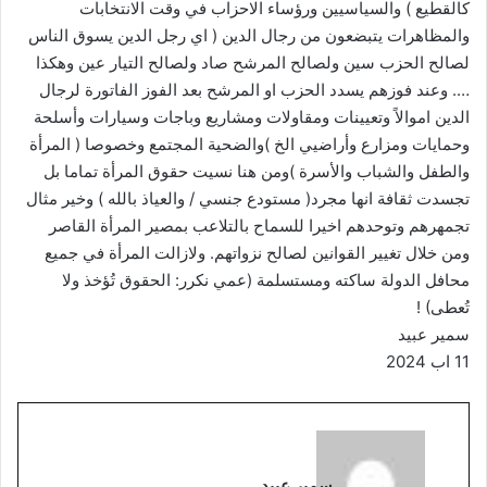
كالقطيع ) والسياسيين ورؤساء الاحزاب في وقت الانتخابات
والمظاهرات يتبضعون من رجال الدين ( اي رجل الدين يسوق الناس
لصالح الحزب سين ولصالح المرشح صاد ولصالح التيار عين وهكذا
…. وعند فوزهم يسدد الحزب او المرشح بعد الفوز الفاتورة لرجال
الدين اموالاً وتعيينات ومقاولات ومشاريع وباجات وسيارات وأسلحة
وحمايات ومزارع وأراضيي الخ )والضحية المجتمع وخصوصا ( المرأة
والطفل والشباب والأسرة )ومن هنا نسيت حقوق المرأة تماما بل
تجسدت ثقافة انها مجرد( مستودع جنسي / والعياذ بالله ) وخير مثال
تجمهرهم وتوحدهم اخيرا للسماح بالتلاعب بمصير المرأة القاصر
ومن خلال تغيير القوانين لصالح نزواتهم. ولازالت المرأة في جميع
محافل الدولة ساكته ومستسلمة (عمي نكرر: الحقوق تُؤخذ ولا
تُعطى) !
سمير عبيد
11 اب 2024
سمير عبيد