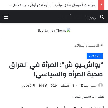
شرطة ميسان تلقي القبض على مطلقي العيارات النارية أثناء تشييع جنائزي في العمارة
بحث عن
الق
الرئيسية
/
المقالات
المقالات
“يواش..يواش”: المرأة في العراق
ضحية المرأة والسياسي!
أرسل
سمير عبيد
11 أغسطس، 2024
304
3 دقائق
بريدا
‫بقلم‬ : د. سمير عبيد ..
إلكترونيا