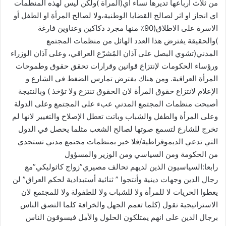
من ثلاث أرباعها تديرها نساء اي(المرأة )ولكن ليس لهذه المنظمات
اي انجاز او اثر لصالح القضايا الوطنية،ولا لصالح المرأة او الطفل أو
الاسرة على الاطلاق(90٪ منها مجرد دكاكين وعناوين فارغة
)والحقيقة يفترض هذا العدد الهائل من منظمات المجتمع
المدني(تشوي البصل على آذان المُشرّع العراقي، وعلى آذان الوزراء
ورؤساء الحكومات لإنتزاع قوانين وقرارات تحقق حقوق وطموحات
المرأة العراقية. ومن هناك يفترض تمارس الضغط في الشارع و
أصبحت منظمات المجتمع المدني عبء على المجتمع وعلى الدولة
وعلى المرأة والطفل والشباب وباتت تعطل الإصلاح والتغيير لانها لم
تخرج للشارع لتسمع صوتها لصالح الشعب مثلما يحصل في الدول
التي تدعي الديموقراطية/فلا خير بمنظمات مجتمع مدني تستجدي
من الحكومة ومن السياسي ومن الوزير والمسؤول
‫رابعا‬:السياسيون الذين لديهم تحالف مصيري”زواج كاثوليكي”مع
رجال الدين وجهات دينية وأنتجوا ” ثنائية أستبدادية لحكم العراق” لن
يعطوا الحريات لا للمرأة ولا للشباب ولا للطفولة ولا للمجتمع لان
الاستراتيجية تقول (كلما تعمم الجهل والخرافة كلما التصق الناس
برجال الدين على انهم يمتلكون الحلول والأمل فيسوقون الناس