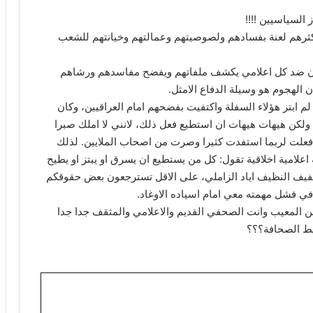
السياسيين !!!!
اكثرهم لعنة بفسادهم ولصوصيتهم وعمالتهم وخيانتهم للشعب
اسدون ضد كل اعلامي يكشف ملفاتهم ويفضح مفاسدهم ورشاهم
الهجوم هو وسيلة الدفاع الامثل.
 لم ابتز هؤلاء السفلة واكتفيت بفضحهم امام العراقيين، وكان
 ولكن هيهات هيهات ان استطيع فعل ذلك، لانني لا املك صبرا
و فعلت لربما استفدت كثيرا وصرت من اصحاب الملايين. لذلك
امية اخلاقية تقول: كل من يستطيع ان يسرق او يبتز او يطيح
يف النظيف اياد الزاملي، على الاقل تسترجعون بعض حقوقكم
من المعيب وانت الصحفي القديم والاعلامي والمثقف جدا جدا
يط الصحافة؟؟؟