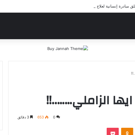
مبادرة إنسانية لعلاج أيتام مدرسة كافل اليتيم
!!
ها الزاملي……..!!
0
653
3 دقائق
‫Pocket
Odnoklassniki