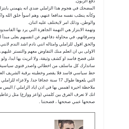
دفع الزبون.
المضحك في هجوم هذا الزاملي ضدي انه يتهمني بابتزاز 
وكأنه ينصّب نفسه مدافعا عنهم، وهم اسوأ خلق الله و
والوطن، وذلك امر لايختلف عليه اثنان.
وتهمة الابتزاز هي التهمة الجاهزة التي يرد بها الف
وسرقاتهم، في محاولة دفاعهم عن انفسهم بعلى مبدأ ان 
والحق اقول للزاملي وامثاله انني نادم اشد الندم لانني
الاولى بي ان اتعلم منك التفاوض معهم والتستر عليهم،
على فضح فاسد او كشف وثيقة، ولا اتريث بها ابدا، ول
ساتدارك كل ماسلف من اخطائي واصدر فتوى سياسية اعل
حظ سياسي فاسد فلا يقصر وخطيته برقبة الشريف العف
التي بلعوها طوال 17 سنة عجافا جدا. ولاعزاء للزاملي في فشل مهمته معي امام اسياده الاوغاد.
ملاحظة اخيرة اهمس بها في اذن اياد الزاملي / اليس 
انك لا تعرف الفرق بين كلمتي (واعز ووازع) مثل زعاط
صححها عمي صححها ، فضحتنا .