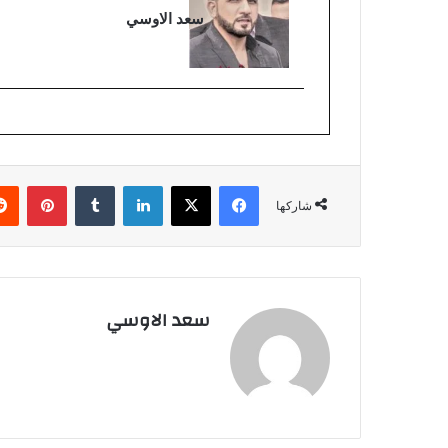
سعد الاوسي
فيسبوك
‫X
لينكدإن
بينتي
شاركها
سعد الاوسي