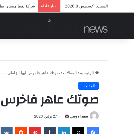
السبت, أغسطس 8 2026
أخبار عاجلة
شركة نفط ميسان تطلق 
الرئيسية
/
المقالات
/
صوتك عاهر فاخرس ايها الزاملي……..
المقالات
صوتك عاهر فاخرس اي
أرسل
سعد الاوسي
27 يوليو، 2020
بريدا
فيسبوك
‫X
لينكدإن
بينتيريست
إلكترونيا