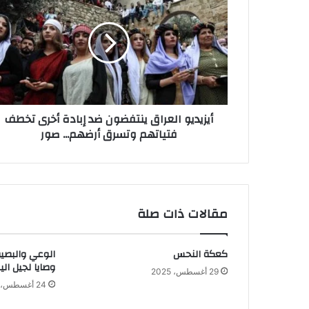
العراق
ينتفضون
ضد
إبادة
أخرى
تخطف
فتياتهم
وتسرق
أيزيديو العراق ينتفضون ضد إبادة أخرى تخطف
أرضهم...
فتياتهم وتسرق أرضهم... صور
صور
مقالات ذات صلة
كعكة النحس
الوعي والبصير
وصايا لجيل الي
29 أغسطس، 2025
24 أغسطس، 2025