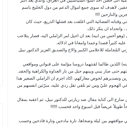
امية الى حضن احد أسوأ السياسيين في العراق، والذي يعد اكبر
ر، لاهدف له سوى جمع اموال الدعم من دول الخليج باسم
ين والنازحين !!!!
ني وقناته الفضائية التي اغلقت بعد فشلها الذريع، حيث كان
 واتحداه ان ينكر ذلك.
ي (وهو أخس من ابيه) بعد ان احيل امر الزاملي اليه، فصار يتلاعب
يه كثيراً قصدا وعمدا وامعانا في اذلاله.
 المُجاملة للاعلامي الكبير والاخ والصديق العزيز الدكتور نبيل
نه) اللذين طالما لقنتهما دروسا مؤلمة على قنواتي ومواقعي
هم حتى صار بيني وبينهم جبل من نار العداوة والكراهية والحقد.
ين وتصديرهم لخوض معاركهم، اكاد اجزم ان الزاملي الصغير هذا
في الهجوم عليّ ومن ثم تلقي ثقل ردي عليه، مبرّئين انفسهم من
سارع الى كتابة مقال ضد زيارتي للدكتور نبيل، ثم اعقبه بمقال
اً طويلاً عريضاً قبل اسبوع واحد فحسب !!!!!!
ي مواقفهم بين ليلة وضحاها، تارة مادحين وتارة قادحين وحسب