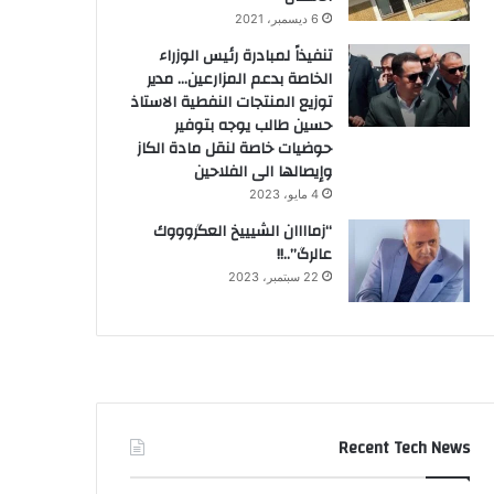
6 ديسمبر، 2021
تنفيذاً لمبادرة رئيس الوزراء
الخاصة بدعم المزارعين… مدير
توزيع المنتجات النفطية الاستاذ
حسين طالب يوجه بتوفير
حوضيات خاصة لنقل مادة الكاز
وإيصالها الى الفلاحين
4 مايو، 2023
“زماااان الشيييخ العگروووك
عالرگ”..!!
22 سبتمبر، 2023
Recent Tech News