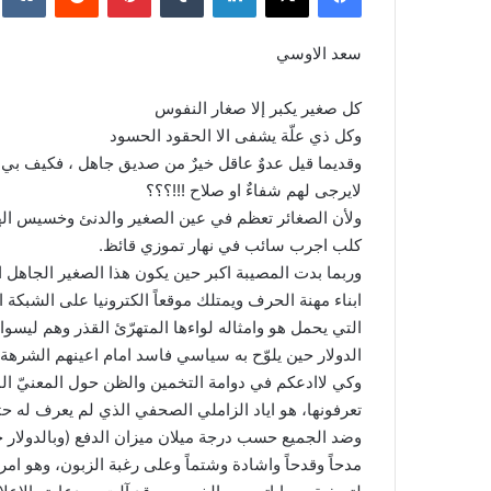
سعد الاوسي
كل صغير يكبر إلا صغار النفوس
وكل ذي علّة يشفى الا الحقود الحسود
وقديما قيل عدوٌ عاقل خيرٌ من صديق جاهل ، فكيف بي وق
لايرجى لهم شفاءٌ او صلاح !!!؟؟؟
ولأن الصغائر تعظم في عين الصغير والدنئ وخسيس الهمة
كلب اجرب سائب في نهار تموزي قائظ.
وربما بدت المصيبة اكبر حين يكون هذا الصغير الجاهل 
ابناء مهنة الحرف ويمتلك موقعاً الكترونيا على الشبكة 
التي يحمل هو وامثاله لواءها المتهرّئ القذر وهم ليس
الدولار حين يلوّح به سياسي فاسد امام اعينهم الشرهة.
وكي لاادعكم في دوامة التخمين والظن حول المعنيّ الم
تعرفونها، هو اياد الزاملي الصحفي الذي لم يعرف له حتى ا
وضد الجميع حسب درجة ميلان ميزان الدفع (وبالدولار ح
مدحاً وقدحاً واشادة وشتماً وعلى رغبة الزبون، وهو امر