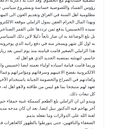
لتصفية حساباتهم مع الخصوم. وقد آلت به دعارته الاعل
رؤوس الفساد واللصوصية خساسة وبمشروع سياسي حقي
مظلومية اهل السنة في العراق وتقديم العون الى المهجر
وبهذا المال الحرام العفن يمول الزاملي موقعه الالكترو
سيده (الخسيس) يدفع ثمن ترددها على القمر الصناعي ،
بل بلغ الوضاعة به ان صار تابعاً ذليلا لابن ذلك السياس
به اول كل شهر ويسخر منه في دفع راتبه الذي يوخرونه عل
هذا الزاملي الصغير قامت قيامته منذ يوم امس بعد زيارتي
جاسم، لتهنئته بمنصبه الجديد الذي هو اهل له.
وربما قامت قيامة اسياده اولياء نعمته ايضا (خسيس واب
الالكترونية بفضح الاعيبهم وسرقاتهم ومؤامراتهم وعمالت
وكعادتهم في الصراع والخصومة الجبانة باستخدام الآخر
تعهد لهم متبجحا بما هو ليس من طاقته ولاهو اهل له، 
كل تبعات ذلك.
ويبدو لي ان الزاملي بلع الطعم كسمكة غبية حمقاء حين 
آخر يهاجم فيه الدكتور نبيل ايضا، بعد ان كان مدحه مديح
لعنة الله على الدولارات وما تفعله بذمم
الضعفاء والتافهين، حتى يتورطوا بالظهور كالعاهرات ف