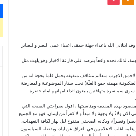
د ابتلاني الله باعداء جهلة حمقى اغبياء عمي البصر والبصائر
، لذلك تجده واقفاً يترصد على قارعة الاخبار وهو يلهث مثل
الاحمق الاجرب متعالم متثاقف متفيقه يحمل قلما بحجة انه من
العنكبوتية مهمته جمع (الغلّة) تحت ستار الموضوعية والمعارضة
وا سوى سماسرة متهافتين يبيعون اثداء امهاتهم امام خضرة
قصود بهذه المقدمة ومناسبتها ، اقول بصراحتي القبيحة التي
لان ولاءً ولا وجهة ولا مبدأً و لا كفراً من ايمان، فهو مع الجميع
صرا وقصراً)، ودكانه الصحفي مفتوح ليل نهار لكافة التعهدات،
 يعلمه اغلب الاعلاميين في العراق عن اياد، ويفضله السياسيون