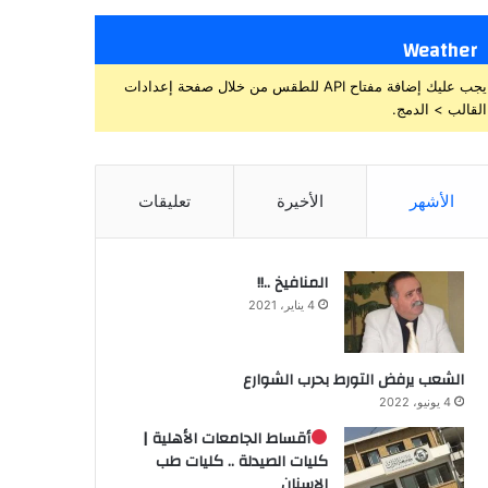
Weather
يجب عليك إضافة مفتاح API للطقس من خلال صفحة إعدادات
القالب > الدمج.
الأشهر
الأخيرة
تعليقات
المنافيخ ..!!
4 يناير، 2021
الشعب يرفض التورط بحرب الشوارع
4 يونيو، 2022
أقساط الجامعات الأهلية |
كليات الصيدلة .. كليات طب
الاسنان