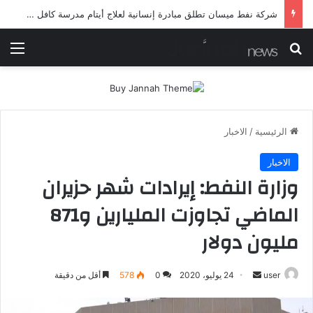
شرطة ميسان تلقي القبض على مطلقي العيارات النارية أثناء تشييع جنائزي في العمارة
بحث عن
الق
الرئيسية
/
الاخبار
الاخبار
وزارة النفط: إيرادات شهر حزيران
الماضي تجاوزت المليارين و871
مليون دولار
user
أ
24 يوليو، 2020
0
578
أقل من دقيقة
ر
س