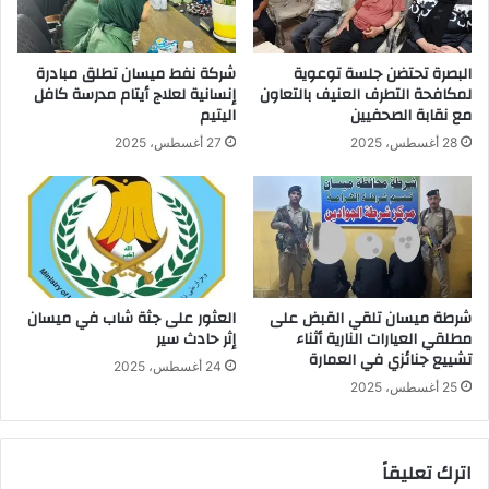
ن
ن
ه
ا
ا
ف
البصرة تحتضن جلسة توعوية
شركة نفط ميسان تطلق مبادرة
إ
ذ
لمكافحة التطرف العنيف بالتعاون
إنسانية لعلاج أيتام مدرسة كافل
ل
ب
مع نقابة الصحفيين
اليتيم
غ
ر
28 أغسطس، 2025
27 أغسطس، 2025
ا
ي
ء
ة
ر
و
س
أ
و
ر
م
ب
ا
ع
ل
ة
شرطة ميسان تلقي القبض على
العثور على جثة شاب في ميسان
د
مطلقي العيارات النارية أثناء
إثر حادث سير
ب
تشييع جنائزي في العمارة
خ
ح
24 أغسطس، 2025
و
ر
25 أغسطس، 2025
ل
ي
ل
ة
ر
أ
اترك تعليقاً
ج
ص