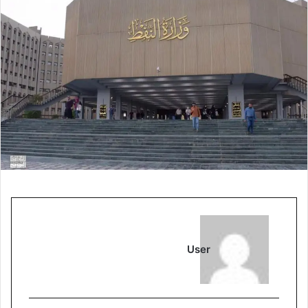
ل
ب
ر
ي
د
ا
إ
ل
ك
ت
ر
و
ن
ي
ا
User