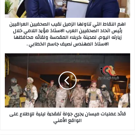
الصحفيين
العراقيين
رئيس
اهم النقاط التي تناولها الزميل نقيب الصحفيين العراقيين
اتحاد
رئيس اتحاد الصحفيين العرب الاستاذ مؤيد اللامي خلال
الصحفيين
زيارته اليوم، لمدينة كربلاء المقدسة ولقائه محافظها
العرب
الاستاذ المهندس نصيف جاسم الخطابي .
الاستاذ
مؤيد
اللامي
قائد
خلال
عمليات
زيارته
ميسان
اليوم،
يجري
لمدينة
جولة
كربلاء
تفقدية
المقدسة
ليلية
ولقائه
للإطلاع
محافظها
على
الاستاذ
قائد عمليات ميسان يجري جولة تفقدية ليلية للإطلاع على
الواقع
المهندس
الواقع الأمني
الأمني
نصيف
جاسم