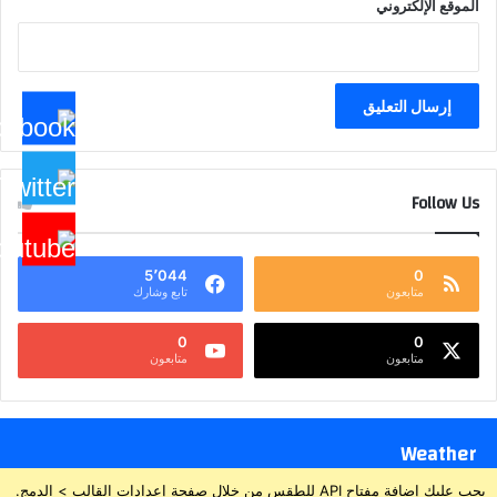
الموقع الإلكتروني
Follow Us
5٬044
0
متابعون
تابع وشارك
0
0
متابعون
متابعون
Weather
يجب عليك إضافة مفتاح API للطقس من خلال صفحة إعدادات القالب > الدمج.