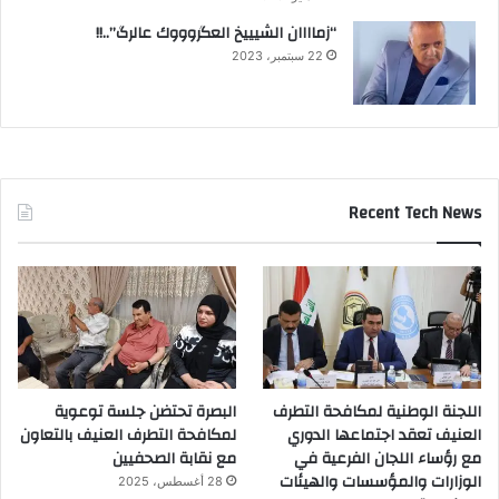
“زماااان الشيييخ العگروووك عالرگ”..!!
22 سبتمبر، 2023
Recent Tech News
اللجنة الوطنية لمكافحة التطرف
البصرة تحتضن جلسة توعوية
العنيف تعقد اجتماعها الدوري
لمكافحة التطرف العنيف بالتعاون
مع رؤساء اللجان الفرعية في
مع نقابة الصحفيين
الوزارات والمؤسسات والهيئات
28 أغسطس، 2025