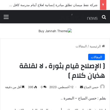
شرطة ميسان تلقي القبض على مطلقي العيارات النارية أثناء تشييع جنائزي في العمارة
بحث عن
الق
الرئيسية
/
المقالات
المقالات
[ الإصلاح قيام بثورة ، لا لقلقة
هذيان كلام ]
أرسل
حسن المياح
12 أغسطس، 2023
0
395
أقل من دقيقة
بريدا
بقلم : حسن المياح – البصرة ..
إلكترونيا