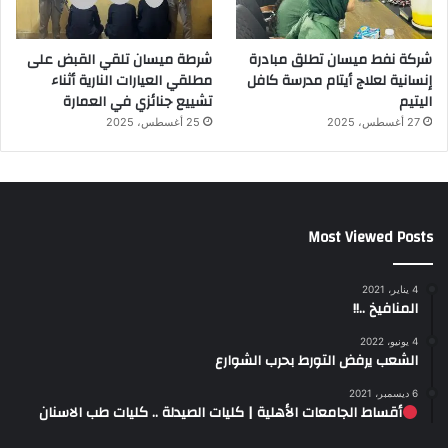
شركة نفط ميسان تطلق مبادرة
شرطة ميسان تلقي القبض على
إنسانية لعلاج أيتام مدرسة كافل
مطلقي العيارات النارية أثناء
اليتيم
تشييع جنائزي في العمارة
27 أغسطس، 2025
25 أغسطس، 2025
Most Viewed Posts
4 يناير، 2021
المنافيخ ..!!
4 يونيو، 2022
الشعب يرفض التورط بحرب الشوارع
6 ديسمبر، 2021
أقساط الجامعات الأهلية | كليات الصيدلة .. كليات طب الاسنان