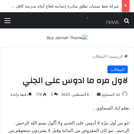
شركة نفط ميسان تطلق مبادرة إنسانية لعلاج أيتام مدرسة كافل اليتيم
بحث عن
الق
الرئيسية
/
المقالات
المقالات
لاول مره ما ادوس على الجني
أرسل
اياد السماوي
6 أغسطس، 2023
0
176
دقيقة واحدة
بريدا
بقلم اياد السماوي ..
إلكترونيا
خو من أول مرّة لا أدوس على الجني ولا أگول بسم الله الرحمن
الرحيم ، مو كان المفروض من البداية وقبل لا يشردون تمنعوهم من