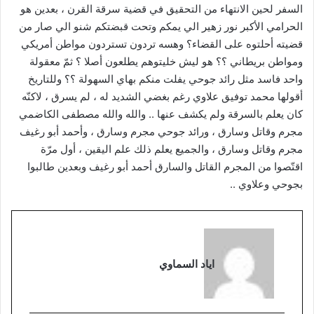
السفر لحين الانتهاء من التحقيق في قضية سرقة القرن ، بعدين هو
الحرامي الأكبر نور زهير الي يمكم وتحت قبضتكم شنو الي صار من
قضيته أحلتوه على القضاء؟ وهسه تردون تستردون مواطن أمريكي
ومواطن بريطاني ؟؟ هو ليش خليتوهم يطلعون أصلا ؟ ثمّ معقولة
واحد فاسد مثل رائد جوحي يفلت منكم بهاي السهولة ؟؟ وللتاريخ
أقولها محمد توفيق علاوي رغم بغضي الشديد له ، لم يسرق ، لاكنّه
كان يعلم بالسرقة ولم يكشف عنها .. والله والله مصطفى الكاضمي
مجرم وقاتل وسارق ، ورائد جوحي مجرم وسارق ، وأحمد أبو رغيف
مجرم وقاتل وسارق ، والجميع يعلم ذلك علم اليقين ، أول مرّة
اقتّصوا من المجرم القاتل والسارق أحمد أبو رغيف وبعدين طالبوا
بجوحي وعلاوي ..
اياد السماوي