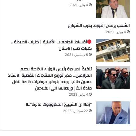
4 يناير، 2021
الشعب يرفض التورط بحرب الشوارع
4 يونيو، 2022
أقساط الجامعات الأهلية | كليات الصيدلة ..
كليات طب الاسنان
6 ديسمبر، 2021
تنفيذاً لمبادرة رئيس الوزراء الخاصة بدعم
المزارعين… مدير توزيع المنتجات النفطية الاستاذ
حسين طالب يوجه بتوفير حوضيات خاصة لنقل
مادة الكاز وإيصالها الى الفلاحين
4 مايو، 2023
“زماااان الشيييخ العگروووك عالرگ”..!!
22 سبتمبر، 2023