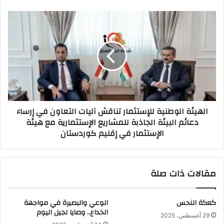
الهيئة
الوطنية
للإستثمار
تناقش
آليات
التعاون
في
إرساء
دعائم
الهيئة الوطنية للإستثمار تناقش آليات التعاون في إرساء
البيئة
دعائم البيئة الجاذبة للمشاريع الإستثمارية مع هيئة
الجاذبة
الإستثمار في إقليم كوردستان
للمشاريع
الإستثمارية
مع
هيئة
مقالات ذات صلة
الإستثمار
في
إقليم
كعكة النحس
الوعي والبصيرة في مواجهة
كوردستان
الخداع.. وصايا لجيل اليوم
29 أغسطس، 2025