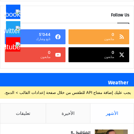
Follow Us
5٬044
0
متابعون
تابع وشارك
0
0
متابعون
متابعون
Weather
يجب عليك إضافة مفتاح API للطقس من خلال صفحة إعدادات القالب > الدمج.
الأشهر
الأخيرة
تعليقات
المنافيخ ..!!