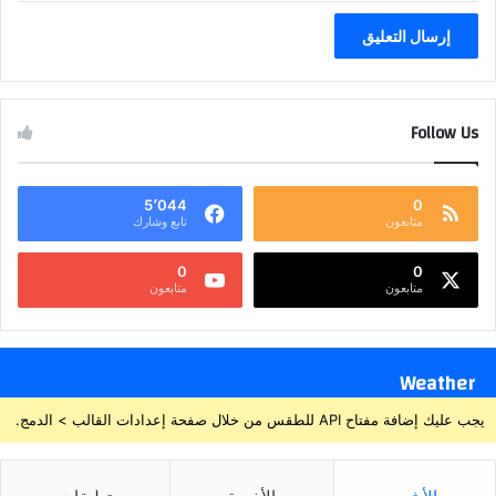
Follow Us
5٬044
0
متابعون
تابع وشارك
0
0
متابعون
متابعون
Weather
يجب عليك إضافة مفتاح API للطقس من خلال صفحة إعدادات القالب > الدمج.