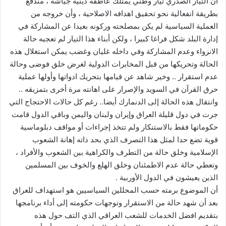
ان التيار الصدري تيار وطني يمتلك عاطفة دينية جياشة ، مندفع
بطريقة انفعالية نحو تحقيق اهدافه الاصلاحية ، وأن خروجه من
العملية السياسية لم يكن بمصلحته وركونه بعيدا عن المشاركة في
إدارة البلد شكل فراغا كبيرا ، ولكن أبناء هذا التيار لم تعجبه حالة
الانزواء وعدم المشاركة وفي داخله غليان وغضب يمكن استغلال هذه
الحالة وتحريكها من قبل المخابرات الدولية لغرض خلق فوضى وحالة
عدم استقرار .. وخير شاهد عن قيامها بتحريك ادواتها وأولها عملية
حرق القرآن في السويد والإصرار على اهانته مرة أخرى بتمزيقه ..
وانتقال هذه الحالة إلى الدنمارك أيضا.. رغم كل حالات الاحتجاج التي
جرت في دول قليلة العراق وإيران ولبنان واليمن وباقي الدول قامت
حكوماتها فقط بالاستنكار ولم تتخذ إجراءات أو مواقف دبلوماسية
قوية تضع حدا لمثل هذا التصرف الذي بحد ذاته إهانة الشعوب
الإسلامية وخلق حالة من التطرف والكراهية بين الشعوب والأفراد ،
وتعطي حالة عدم الاطمئنان وخلق الهلع والخوف بين المسلمين
الذين يعيشون في الدول الأوربية .
أن الموضوع برمته حسب المحللين السياسيين هو استهداف للعراق
بعد أن شهد حالة من الاستقرار وتوجهات حكومته إلى أداء برنامجها
بتقديم افضل الخدمات للشعب العراقي الذي التف حول هذه