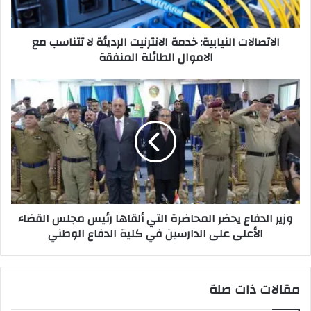
مع
الاموال
الاتصالات النيابية: خدمة الانترنيت الرديئة لا تتناسب مع
الطائلة
الاموال الطائلة المنفقة
المنفقة
وزير
الدفاع
يحضر
المحاضرة
التي
ألقاها
رئيس
مجلس
القضاء
وزير الدفاع يحضر المحاضرة التي ألقاها رئيس مجلس القضاء
الأعلى
الأعلى على الدارسين في كلية الدفاع الوطني
على
الدارسين
في
كلية
مقالات ذات صلة
الدفاع
الوطني