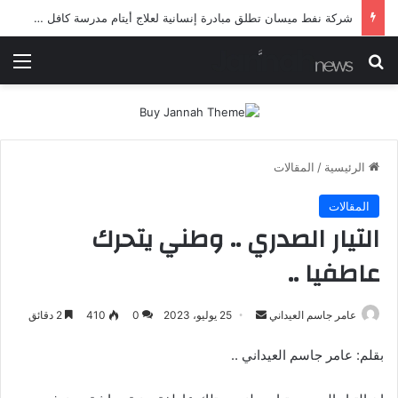
شرطة ميسان تلقي القبض على مطلقي العيارات النارية أثناء تشييع جنائزي في العمارة
بحث عن
الق
الرئيسية
/
المقالات
المقالات
التيار الصدري .. وطني يتحرك
عاطفيا ..
أرسل
عامر جاسم العيداني
25 يوليو، 2023
0
410
2 دقائق
بريدا
بقلم: عامر جاسم العيداني ..
إلكترونيا