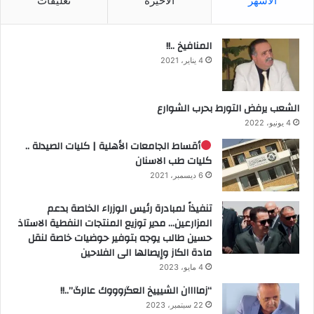
الأشهر
الأخيرة
تعليقات
المنافيخ ..!!
4 يناير، 2021
الشعب يرفض التورط بحرب الشوارع
4 يونيو، 2022
أقساط الجامعات الأهلية | كليات الصيدلة ..
كليات طب الاسنان
6 ديسمبر، 2021
تنفيذاً لمبادرة رئيس الوزراء الخاصة بدعم
المزارعين… مدير توزيع المنتجات النفطية الاستاذ
حسين طالب يوجه بتوفير حوضيات خاصة لنقل
مادة الكاز وإيصالها الى الفلاحين
4 مايو، 2023
“زماااان الشيييخ العگروووك عالرگ”..!!
22 سبتمبر، 2023