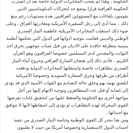
الحكومة ، وهذا لم يعجب المخابرات الدولية خاصة بعد أن أصدرت
الحكومة العراقية قرارا بوضع حد لتحركات الدبلوماسيين الذين
يقومون بلقاءات مع المسؤولين العراقيين بعدة مستويات رغم منع
ذلك .. مما أدى إلى زعل السفيرة الأمريكية ومغادرتها العراق ، وعلى
ضوء ذلك استغلت المخابرات الأمريكية عاطفية التيار الصدري
الوطني والديني فقامت بتوجيه ادواتها في الدول التي تحكمها أنظمة
يمينية متطرفة حاقدة على الاديان من قبل شباب موجهين بحرق احد
الثوابت والمقدس لدى المسلمين خصوصا العراقيون وهو القرآن
الكريم .. فأدى ذلك إلى هيجان الشارع العراقي وخروج أبناء التيار
الصدري بتظاهرات غاضبة واستغلتها المخابرات الدولية ودفعت
أطراف من طرفها وحرق السفارة السويدية وخصوصا الأمريكية
لتلصق تهمة بهم وخلق حالة التصادم مع القوات الأمنية الذي قد يؤدي
إلى إصابة أو قتل عدد المتظاهرين وتوجيه الاتهام إليها من أجل
مواجهة أخرى مع الحكومة والضغط عليها من لتحقيق غايات تفرضها
القوى المحركة لهذه التظاهرات او تؤدي إلى اسقاطها لأنها لا تتوافق
مع اجنداتها .
ومن هنا نحذر كل القوى الوطنية وخاصة التيار الصدري من تنفيذ
اجندات الدول الاستعمارية وخصوصا أمريكا من حيث لا يعلمون