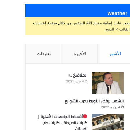
Weather
يجب عليك إضافة مفتاح API للطقس من خلال صفحة إعدادات
القالب > الدمج.
الأشهر
الأخيرة
تعليقات
المنافيخ ..!!
4 يناير، 2021
الشعب يرفض التورط بحرب الشوارع
4 يونيو، 2022
أقساط الجامعات الأهلية |
كليات الصيدلة .. كليات طب
الاسنان