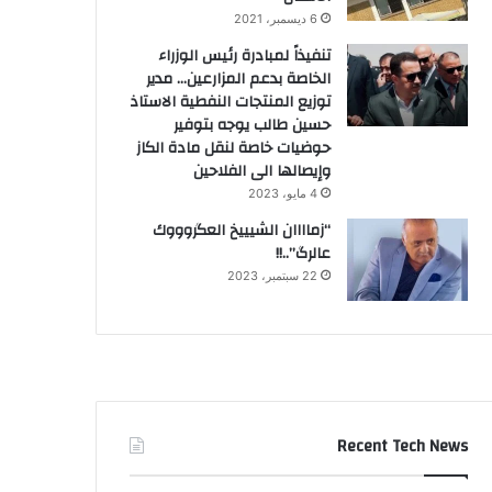
6 ديسمبر، 2021
تنفيذاً لمبادرة رئيس الوزراء
الخاصة بدعم المزارعين… مدير
توزيع المنتجات النفطية الاستاذ
حسين طالب يوجه بتوفير
حوضيات خاصة لنقل مادة الكاز
وإيصالها الى الفلاحين
4 مايو، 2023
“زماااان الشيييخ العگروووك
عالرگ”..!!
22 سبتمبر، 2023
Recent Tech News