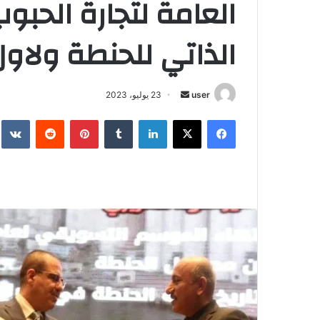
العامة لتجارة الحبو
الذاتي للحنطة ولاو
أرسل
user
23 يوليو، 2023
بريدا
فيسبوك
‫X
لينكدإن
بينتيريست
إلكترونيا