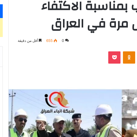
ب بمناسبة الاكتفاء
ل مرة في العراق
0
655
أقل من دقيقة
‫Pocket
Odnoklassniki