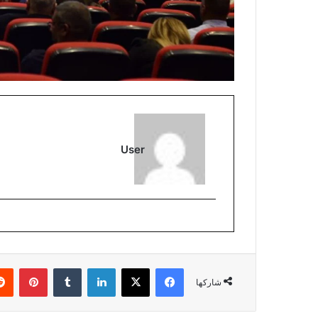
User
فيسبوك
‫X
لينكدإن
بينتي
شاركها