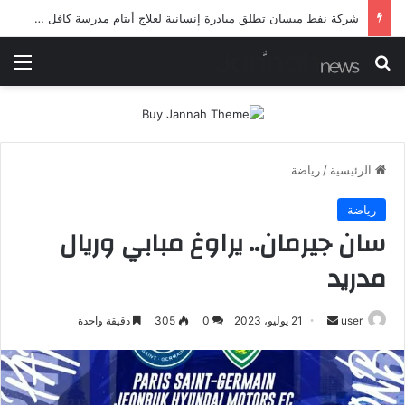
شرطة ميسان تلقي القبض على مطلقي العيارات النارية أثناء تشييع جنائزي في العمارة
بحث عن
الق
الرئيسية
/
رياضة
رياضة
سان جيرمان.. يراوغ مبابي وريال
مدريد
أرسل
user
21 يوليو، 2023
0
305
دقيقة واحدة
بريدا
إلكترونيا