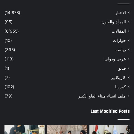
الاخبار
(14٬878)
المرأة والفنون
(95)
المقالات
(6٬955)
حوارات
(10)
رياضة
(395)
عربي ودولي
(113)
فديو
(1)
كاريكاتير
(7)
كورونا
(102)
ملف انشاء ميناء الفاو الكبير
(79)
Last Modified Posts