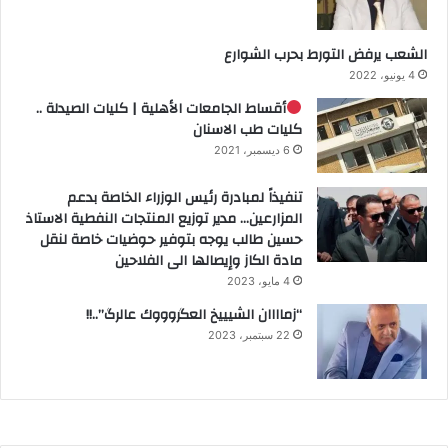
الشعب يرفض التورط بحرب الشوارع
4 يونيو، 2022
أقساط الجامعات الأهلية | كليات الصيدلة ..
كليات طب الاسنان
6 ديسمبر، 2021
تنفيذاً لمبادرة رئيس الوزراء الخاصة بدعم
المزارعين… مدير توزيع المنتجات النفطية الاستاذ
حسين طالب يوجه بتوفير حوضيات خاصة لنقل
مادة الكاز وإيصالها الى الفلاحين
4 مايو، 2023
“زماااان الشيييخ العگروووك عالرگ”..!!
22 سبتمبر، 2023