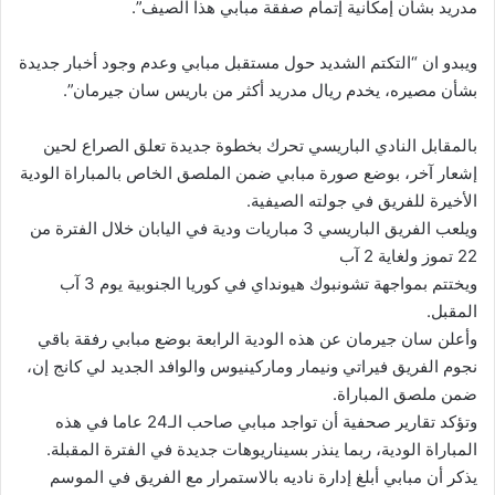
مدريد بشأن إمكانية إتمام صفقة مبابي هذا الصيف”.
ويبدو ان “التكتم الشديد حول مستقبل مبابي وعدم وجود أخبار جديدة
بشأن مصيره، يخدم ريال مدريد أكثر من باريس سان جيرمان”.
بالمقابل النادي الباريسي تحرك بخطوة جديدة تعلق الصراع لحين
إشعار آخر، بوضع صورة مبابي ضمن الملصق الخاص بالمباراة الودية
الأخيرة للفريق في جولته الصيفية.
ويلعب الفريق الباريسي 3 مباريات ودية في اليابان خلال الفترة من
22 تموز ولغاية 2 آب
ويختتم بمواجهة تشونبوك هيونداي في كوريا الجنوبية يوم 3 آب
المقبل.
وأعلن سان جيرمان عن هذه الودية الرابعة بوضع مبابي رفقة باقي
نجوم الفريق فيراتي ونيمار وماركينيوس والوافد الجديد لي كانج إن،
ضمن ملصق المباراة.
وتؤكد تقارير صحفية أن تواجد مبابي صاحب الـ24 عاما في هذه
المباراة الودية، ربما ينذر بسيناريوهات جديدة في الفترة المقبلة.
يذكر أن مبابي أبلغ إدارة ناديه بالاستمرار مع الفريق في الموسم