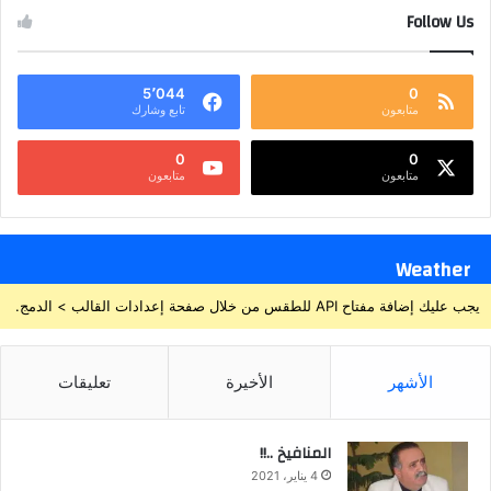
Follow Us
5٬044
0
متابعون
تابع وشارك
0
0
متابعون
متابعون
Weather
يجب عليك إضافة مفتاح API للطقس من خلال صفحة إعدادات القالب > الدمج.
الأشهر
الأخيرة
تعليقات
المنافيخ ..!!
4 يناير، 2021