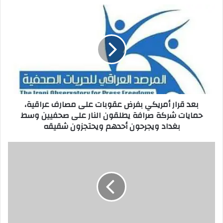
بعد
قرار
أمريكي
بفرض
عقوبات
على
مصارف
عراقية،
حمايات
بعد قرار أمريكي بفرض عقوبات على مصارف عراقية،
شركة
حمايات شركة صرافة يطلقون النار على صحفيين وسط
صرافة
بغداد ويجرحون أحدهم ويحتجزون شقيقه
يطلقون
النار
على
إطمئنوا
صحفيين
فأمننا
وسط
الغذائي
بغداد
بخير
ويجرحون
أحدهم
ويحتجزون
شقيقه