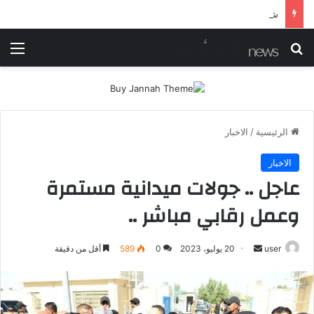
شرطة ميسان تلقي القبض على مطلقي العيارات النارية أثناء تشييع جنائزي في العمارة
بحث عن
الق
الرئيسية
/
الاخبار
الاخبار
عاجل .. جولات ميدانية مستمرة
وعمل رقابي مباشر ..
أرسل
user
20 يوليو، 2023
0
589
أقل من دقيقة
بريدا
إلكترونيا