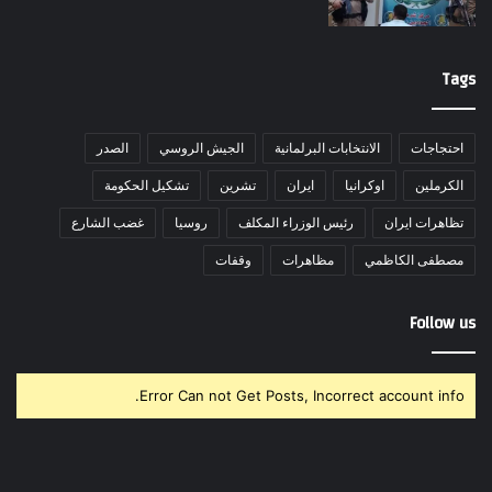
Tags
احتجاجات
الانتخابات البرلمانية
الجيش الروسي
الصدر
الكرملين
اوكرانيا
ايران
تشرين
تشكيل الحكومة
تظاهرات ايران
رئيس الوزراء المكلف
روسيا
غضب الشارع
مصطفى الكاظمي
مظاهرات
وقفات
Follow us
Error Can not Get Posts, Incorrect account info.