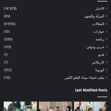
الاخبار
(14٬878)
المرأة والفنون
(95)
المقالات
(6٬955)
حوارات
(10)
رياضة
(395)
عربي ودولي
(113)
فديو
(1)
كاريكاتير
(7)
كورونا
(102)
ملف انشاء ميناء الفاو الكبير
(79)
Last Modified Posts