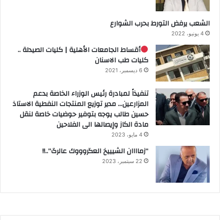
الشعب يرفض التورط بحرب الشوارع
4 يونيو، 2022
أقساط الجامعات الأهلية | كليات الصيدلة ..
كليات طب الاسنان
6 ديسمبر، 2021
تنفيذاً لمبادرة رئيس الوزراء الخاصة بدعم
المزارعين… مدير توزيع المنتجات النفطية الاستاذ
حسين طالب يوجه بتوفير حوضيات خاصة لنقل
مادة الكاز وإيصالها الى الفلاحين
4 مايو، 2023
“زماااان الشيييخ العگروووك عالرگ”..!!
22 سبتمبر، 2023