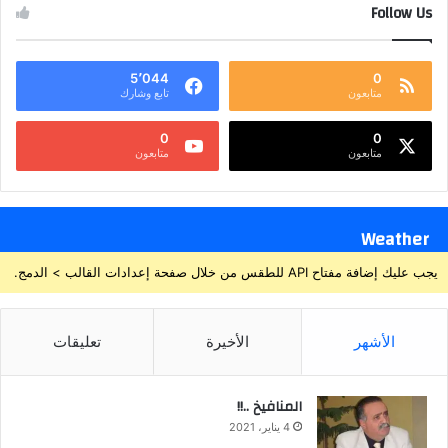
Follow Us
5٬044
0
متابعون
تابع وشارك
0
0
متابعون
متابعون
Weather
يجب عليك إضافة مفتاح API للطقس من خلال صفحة إعدادات القالب > الدمج.
الأشهر
الأخيرة
تعليقات
المنافيخ ..!!
4 يناير، 2021