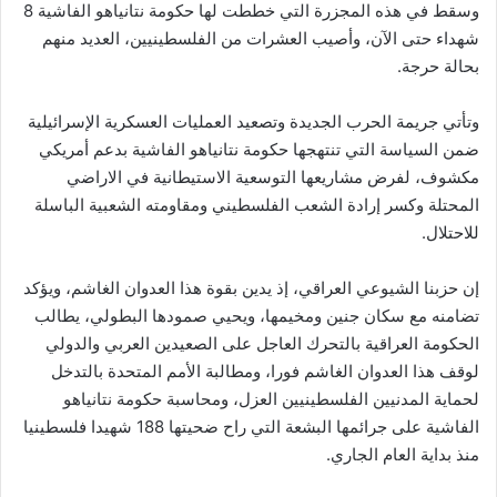
وسقط في هذه المجزرة التي خططت لها حكومة نتانياهو الفاشية 8
شهداء حتى الآن، وأصيب العشرات من الفلسطينيين، العديد منهم
بحالة حرجة.
وتأتي جريمة الحرب الجديدة وتصعيد العمليات العسكرية الإسرائيلية
ضمن السياسة التي تنتهجها حكومة نتانياهو الفاشية بدعم أمريكي
مكشوف، لفرض مشاريعها التوسعية الاستيطانية في الاراضي
المحتلة وكسر إرادة الشعب الفلسطيني ومقاومته الشعبية الباسلة
للاحتلال.
إن حزبنا الشيوعي العراقي، إذ يدين بقوة هذا العدوان الغاشم، ويؤكد
تضامنه مع سكان جنين ومخيمها، ويحيي صمودها البطولي، يطالب
الحكومة العراقية بالتحرك العاجل على الصعيدين العربي والدولي
لوقف هذا العدوان الغاشم فورا، ومطالبة الأمم المتحدة بالتدخل
لحماية المدنيين الفلسطينيين العزل، ومحاسبة حكومة نتانياهو
الفاشية على جرائمها البشعة التي راح ضحيتها 188 شهيدا فلسطينيا
منذ بداية العام الجاري.