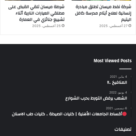
شركة نفط ميسان تطلق مبادرة
شرطة ميسان تلقي القبض على
إنسانية لعلاج أيتام مدرسة كافل
مطلقي العيارات النارية أثناء
اليتيم
تشييع جنائزي في العمارة
27 أغسطس، 2025
25 أغسطس، 2025
Most Viewed Posts
4 يناير، 2021
المنافيخ ..!!
4 يونيو، 2022
الشعب يرفض التورط بحرب الشوارع
6 ديسمبر، 2021
أقساط الجامعات الأهلية | كليات الصيدلة .. كليات طب الاسنان
تصنيفات