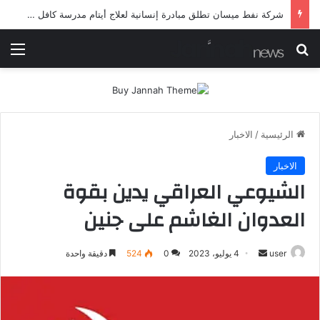
شرطة ميسان تلقي القبض على مطلقي العيارات النارية أثناء تشييع جنائزي في العمارة
بحث عن
الق
الرئيسية
/
الاخبار
الاخبار
الشيوعي العراقي يدين بقوة
العدوان الغاشم على جنين
أرسل
user
4 يوليو، 2023
0
524
دقيقة واحدة
بريدا
إلكترونيا