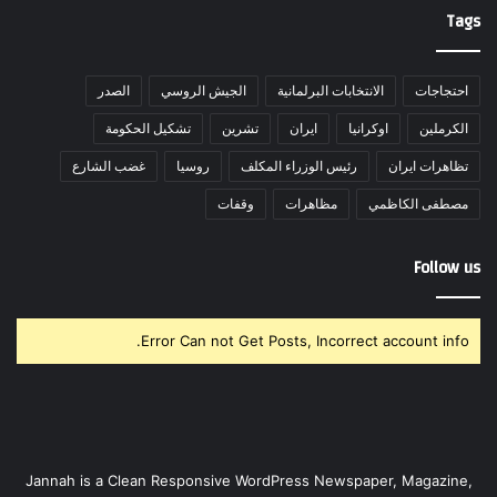
Tags
احتجاجات
الانتخابات البرلمانية
الجيش الروسي
الصدر
الكرملين
اوكرانيا
ايران
تشرين
تشكيل الحكومة
تظاهرات ايران
رئيس الوزراء المكلف
روسيا
غضب الشارع
مصطفى الكاظمي
مظاهرات
وقفات
Follow us
Error Can not Get Posts, Incorrect account info.
Jannah is a Clean Responsive WordPress Newspaper, Magazine,