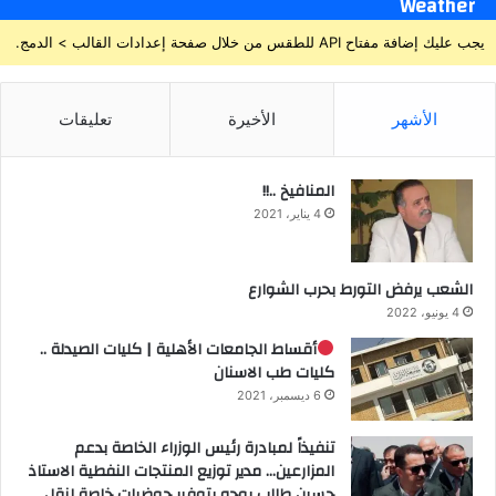
Weather
يجب عليك إضافة مفتاح API للطقس من خلال صفحة إعدادات القالب > الدمج.
الأشهر
الأخيرة
تعليقات
المنافيخ ..!!
4 يناير، 2021
الشعب يرفض التورط بحرب الشوارع
4 يونيو، 2022
أقساط الجامعات الأهلية | كليات الصيدلة ..
كليات طب الاسنان
6 ديسمبر، 2021
تنفيذاً لمبادرة رئيس الوزراء الخاصة بدعم
المزارعين… مدير توزيع المنتجات النفطية الاستاذ
حسين طالب يوجه بتوفير حوضيات خاصة لنقل