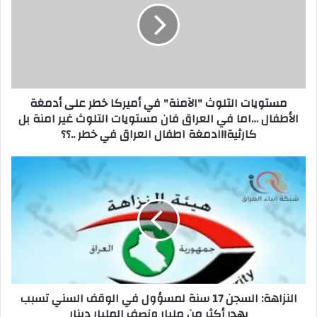
في
أميركا
خطر
على
أدمغة
الأطفال
مستويات التلوث "الآمنة" في أميركا خطر على أدمغة
…
الأطفال …اما في العراق فان مستويات التلوث غير امنة بل
اما
كارثية!!ادمغة اطفال العراق في خطر ..؟؟
في
العراق
فان
النزاهة:
مستويات
السجن
التلوث
17
غير
سنة
امنة
لمسؤول
بل
في
كارثية!!
الوقف
ادمغة
السني
اطفال
تسبب
النزاهة: السجن 17 سنة لمسؤول في الوقف السني تسبب
العراق
بهدر
في
بهدر أكثر من مليار ونصف المليار دينار
أكثر