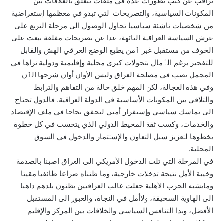
نراقب عن كثب تطورات عدة في ملفات تتعلق بالعلاقات بين
المكونات السياسية، والتصريحات التي تبدو في معظمها إستعراضية
من شخصيات ناشئة سياسيا تحاول الوصول الى مرحلة التربع على
عرش السياسة العراقية التائهة، عدا عن تصريحات مقلقة تبعث على
الخوف من مستقبل غير ٱمن يطبع الوضع العراقي الهش والقابل
للتفجير برغم الٱمال بتحولات كبرى محلية وإقليمية ودولية نراها في
المجمل تصب في مصلحة العراق وليس الأوان أوان شرحها الٱن
وفي هذه العجالة، لكن المهم خلق حالة من التفاهم والترابط
والتلاقي بين المكونات الأساسية في الدولة العراقية. فالدول تحتاج
الى تماسك سياسي وإستقرار أمني لتحقق نجاحا في ملف الإقتصاد
والخدمات، وكسب ثقة المحيط الدولي الذي يتحسب في كل خطوة
يخطوها لتعزيز سبل التعاون والإستثمار والدخول في السوق
المحلية.
‏في المرحلة التي تلت الدخول الأمريكي الى العراق اصبنا بالصدمة
وخيبة الأمل نتيجة تدخلات خارجية، وما ظنناه صراعا طائفيا مقيتا
ومايشبه الحرب الأهلية جعلت غالب العراقيين يظنون بلدهم ذاهبا
الى الهاوية السحيقة، ولاأمل في النجاة، والعبور الى المستقبل
الأفضل، وبدا التنافس السياسي والخلافات بين المركز والإقليم