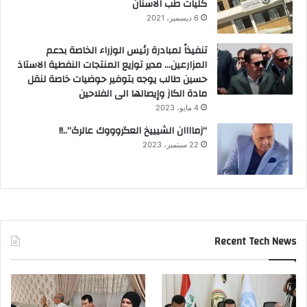
كليات طب الاسنان
6 ديسمبر، 2021
تنفيذاً لمبادرة رئيس الوزراء الخاصة بدعم
المزارعين… مدير توزيع المنتجات النفطية الاستاذ
حسين طالب يوجه بتوفير حوضيات خاصة لنقل
مادة الكاز وإيصالها الى الفلاحين
4 مايو، 2023
“زماااان الشيييخ العگروووك عالرگ”..!!
22 سبتمبر، 2023
Recent Tech News