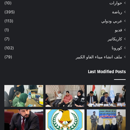
حوارات
(10)
رياضة
(395)
عربي ودولي
(113)
فديو
(1)
كاريكاتير
(7)
كورونا
(102)
ملف انشاء ميناء الفاو الكبير
(79)
Last Modified Posts