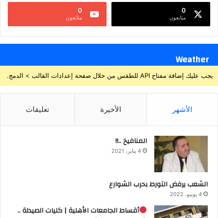
0
0
متابعون
متابعون
Weather
يجب عليك إضافة مفتاح API للطقس من خلال صفحة إعدادات القالب > الدمج.
الأشهر
الأخيرة
تعليقات
المنافيخ ..!!
4 يناير، 2021
الشعب يرفض التورط بحرب الشوارع
4 يونيو، 2022
أقساط الجامعات الأهلية | كليات الصيدلة ..