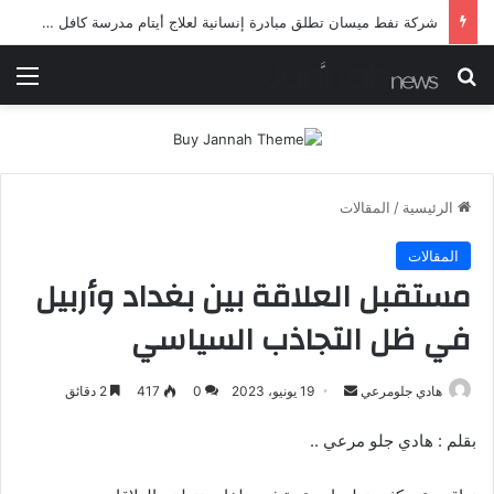
شرطة ميسان تلقي القبض على مطلقي العيارات النارية أثناء تشييع جنائزي في العمارة
بحث عن
الق
الرئيسية
/
المقالات
المقالات
مستقبل العلاقة بين بغداد وأربيل
في ظل التجاذب السياسي
أرسل
هادي جلومرعي
19 يونيو، 2023
0
417
2 دقائق
بريدا
بقلم : هادي جلو مرعي ..
إلكترونيا