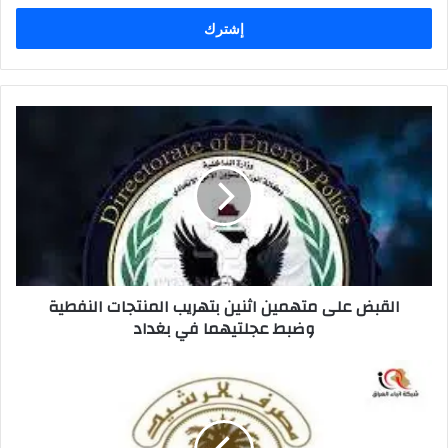
الإلكتروني
القبض
على
متهمين
اثنين
بتهريب
المنتجات
النفطية
وضبط
عجلتيهما
القبض على متهمين اثنين بتهريب المنتجات النفطية
في
وضبط عجلتيهما في بغداد
بغداد
الرشيد
يباشر
برفع
وجبة