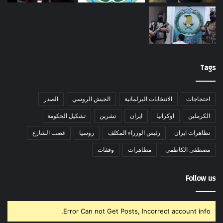
Tags
احتجاجات
الانتخابات البرلمانية
الجيش الروسي
الصدر
الكرملين
اوكرانيا
ايران
تشرين
تشكيل الحكومة
تظاهرات ايران
رئيس الوزراء المكلف
روسيا
غضب الشارع
مصطفى الكاظمي
مظاهرات
وقفات
Follow us
Error Can not Get Posts, Incorrect account info.