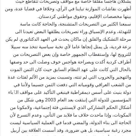
يشكلان هاجسا مقلقا خاصة مع مواقف وتصريحات تتقاطع حيث
أظهرت نقاشات الموازنة تباينا في الرأي، وخلافا في قضايا عدة، ومن
بينها مخصصات الإقليم، وحقوق مواطني كردستان.
‏سمعنا الكثير من التصريحات المتشنجة، والحاجة كانت ماسة
للتهدئة، وعدم الإنسياق وراء تصريخات يطلقها البعض تعيدنا الى
مرحلة التشكيك والقلق إن ماكان يحدث في العهد الدكتاتوري لم يكن
نزعة فردية، بل يمثل إتجاها عاما لأي نخبة سياسية تتخذ منه سبيلا
للترويج لها، وإستقطاب الجمهور خاصة وإن بعض التصريحات من
أطراف كردية أكدت وبصراحة هواجس خوف وصلت الى حد وصفها
بالحال التي كانت على عهد النظام السابق حيث كان الثمن الموت
والتهجير والحروب التي لم تنته، وتسببت بمزيد من الألم لفئات عدة
من الشعب العراقي وقومياته التي دفعت الثمن جسيما ولأننا في
دولة بنيت على أسس ديمقراطية فينبغي التأكيد على مواقف الٱباء
المؤسسين للدولة التي إنبثقت بعد العام 2003 وهي شكل من
أشكال الحكم التشاركي الذي لايستثني فئة إجتماعية، ولامكونا من
المكونات، وإذا ماحدث خلاف ما فلابد من التأني، وعدم التسرع لأن
الحاجة الى بناء الدولة، والمضي قدما في العملية السياسية ليست
مجرد رغبة سياسية، بل هي ضرورة، وقد أسست العلاقة بين أربيل