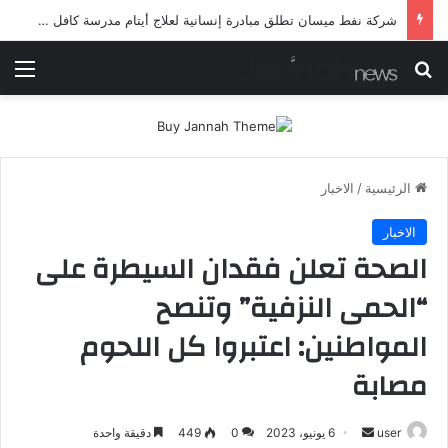
شرطة ميسان تلقي القبض على مطلقي العيارات النارية أثناء تشييع جنائزي في العمارة
بحث عن
الق
الرئيسية
/
الاخبار
الاخبار
الصحة تعلن فقدان السيطرة على
“الحمى النزفية” وتنصح
المواطنين: اعتبروا كل اللحوم
مصابة
أرسل
user
6 يونيو، 2023
0
449
دقيقة واحدة