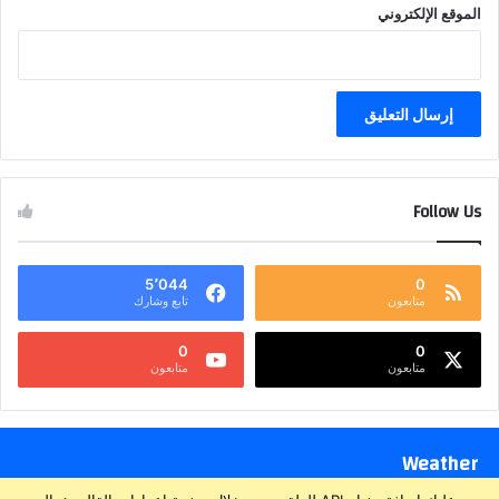
الموقع الإلكتروني
Follow Us
5٬044
0
متابعون
تابع وشارك
0
0
متابعون
متابعون
Weather