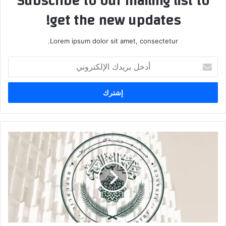
Subscribe to our mailing list to
get the new updates!
Lorem ipsum dolor sit amet, consectetur.
أدخل
بريدك
الإلكتروني
الماليـة
تعلن
استحداث
3656
درجة
وظيفية
جديدة