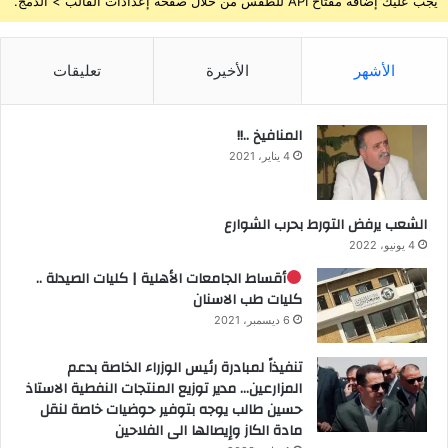
يجب عليك إضافة مفتاح API للطقس من خلال صفحة إعدادات القالب > الدمج.
الأشهر
الأخيرة
تعليقات
المنافيخ ..!!
4 يناير، 2021
الشعب يرفض التورط بحرب الشوارع
4 يونيو، 2022
أقساط الجامعات الأهلية | كليات الصيدلة ..
كليات طب الاسنان
6 ديسمبر، 2021
تنفيذاً لمبادرة رئيس الوزراء الخاصة بدعم
المزارعين… مدير توزيع المنتجات النفطية الاستاذ
حسين طالب يوجه بتوفير حوضيات خاصة لنقل
مادة الكاز وإيصالها الى الفلاحين