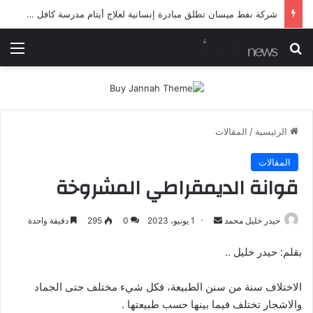
شرطة ميسان تلقي القبض على مطلقي العيارات النارية أثناء تشييع جنائزي في العمارة
بحث عن
الق
الرئيسية
/
المقالات
المقالات
قوانة الديمقراطي المشروخة
أرسل
حيدر خليل محمد
1 يونيو، 2023
0
295
دقيقة واحدة
بريدا
بقلم: حيدر خليل ..
إلكترونيا
الاختلاف سنة من سنن الطبيعة، فكل شيء مختلف حتى الجماد
والاشجار تختلف فيما بينها حسب طبيعتها .