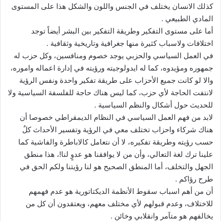
كذلك الانسان يختلف في الجنس واللون والشكل هذا على المستوى
المادي الطبيعي .
أما على مستوى التفكير وطريقة التفكير بين البشر أيضاً توجد
اختلافات ولاسباب كثيرة منها جغرافية وتاريخية وثقافية .
في العمل السياسي والحزبي يوجد خصوم ومنافسين، وكل حزب له
جمهوره ومؤيدوه، كما له ايدولوجيته ورؤيته في إدارة اعماله واموره،
والا لو كانت جميع الأحزاب على طريقة تفكير واحدة ونفس الرؤية
لانتفت الحاجة لأي حزب، كما ليس هناك حاجة للفلسفة السياسية ولا
للحديث حول أشكال والنظم السياسية .
لابد من فهم العمل السياسي في النظام الديمقراطي خصوصا أن
هناك شركاء واحزاب تختلف معي في الرؤية وتفسير الأحداث كلٌ
حسب رؤيته وطريقة تفكيره، لا أن نتعامل كالاباطرة والفاشية كما
علينا ترك لغة التعالي، وأن من لا يوافقنا هو عدوٍ لنا!، هذا منطق
الجهل والتخلف، أما المنطق الصحيح هو لنا رؤيتنا ولكم الحق في
طرح رؤاكم .
أن من أهم اسباب سقوط الأنظمة الديكتاتورية هو عدم فهمهم
للاختلاف، وعدم قبولهم لأي مختلف معهم، ويعتقدون أن كل من
يخالفهم هو متآمر وانقلابي وخائن .