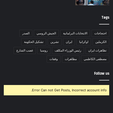
Tags
احتجاجات
الانتخابات البرلمانية
الجيش الروسي
الصدر
الكرملين
اوكرانيا
ايران
تشرين
تشكيل الحكومة
تظاهرات ايران
رئيس الوزراء المكلف
روسيا
غضب الشارع
مصطفى الكاظمي
مظاهرات
وقفات
Follow us
Error Can not Get Posts, Incorrect account info.