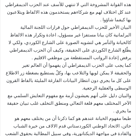
هذه القوانة المشروخة التي لا تنتهي للأسف عند الحزب الديمقراطي
عند كل اختلاف لهم مع شركاءهم يستخدمون هذه الالفاظ ويتلاعبون
بها كيفما شاؤوا .
البيان الأخير للحزب الديمقراطي حول قرارات اللجنة المالية
البرلمانية كان بيانا مستفزا غير مسؤول، اعادة وتكرار هذه الالفاظ
كالخيانة والتآمر هي لتشويه الصورة على الشارع الكوردي، ولكي لا
يطّلع الشارع الكوردي على الحقيقة، وكيف أن الحزب الديمقراطي
يرفض إعادة الرواتب المستقطعة من موظفي الاقليم .
كما يجب على الحزب الديمقراطي أن يفهموا أن العالم تغير
والحقيقة لا يمكن لويها والتلاعب بها، وكلٌ يستطيع بضغطة زر الاطلاع
على كل ما يجري دون انتظار البيانات الفارغة المليئة بالفاظ القرون
الوسطى والعقلية الرجعية.
والبيان دليل على أنهم يعيشون أزمة مع مفهوم التعايش السلمي مع
الآخر المختلف معهم فلغة التعالي ومنطق التخلف غلب تبيان حقيقة
ما يجري .
طبعا مفهوم الخيانة عندهم هو كما ذكرنا أن من يختلف معهم هو
خائن، الاتحاد الوطني الكوردستاني قدم الالاف من خيرة الشباب
والقادة في مواجهة الديكتاتورية، وفي سبيل المطالبة بحقوق الشعب