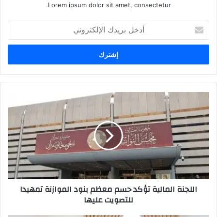
Lorem ipsum dolor sit amet, consectetur.
أدخل
بريدك
الإلكتروني
اللجنة
المالية
تؤكد
حسم
معظم
بنود
الموازنة
تمهيدا
للتصويت
اللجنة المالية تؤكد حسم معظم بنود الموازنة تمهيدا
عليها
للتصويت عليها