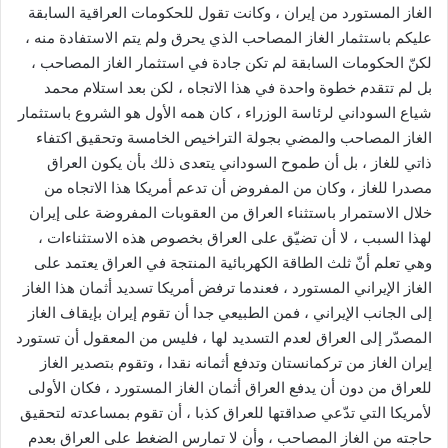
الغاز المستورد من إيران ، وكانت تقول للحكومات العراقية السابقة
عليكم باستثمار الغاز المصاحب الذي يحرق ولم يتم الاستفادة منه ،
لكنّ الحكومات السابقة لم تكن جادة في استثمار الغاز المصاحب ،
بل لم تتقدم خطوة واحدة في هذا الاتجاه ، لكن بعد استلام محمد
شياع السوداني لرئاسة الوزراء ، كان همه الأول هو الشروع باستثمار
الغاز المصاحب والمضي بجولة التراخيص الخامسة وتحقيق اكتفاء
ذاتي للغاز ، بل أن طموح السوداني يتعدى ذلك بأن يكون العراق
مصدرا للغاز ، وكان من المفروض أن تدعم أمريكا هذا الاتجاه من
خلال الاستمرار باستثناء العراق من العقوبات المفروضة على إيران
لهذا السبب ، لا أن تضيّق على العراق بخصوص هذه الاستثناءات ،
وهي تعلم أنّ ثلث الطاقة الكهربائية المنتجة في العراق يعتمد على
الغاز الإيراني المستورد ، فعندما ترفض أمريكا تسديد أثمان هذا الغاز
إلى الجانب الإيراني ، فمن الطبيعي جدا أن تقوم إيران بإيقاف الغاز
المصدّر إلى العراق لعدم التسديد لها ، فليس من المعقول أن تستورد
إيران الغاز من تركمانستان وتدفع أثمانه نقدا ، وتقوم بتصدير الغاز
للعراق من دون أن يدفع العراق أثمان الغاز المستورد ، فكان الأولى
لأمريكا التي تدّعي صداقتها للعراق كذبا ، أن تقوم بمساعدته لتحقيق
حاجته من الغاز المصاحب ، وأن لا تمارس الضغط على العراق بعدم