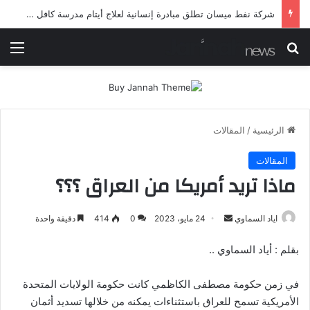
شرطة ميسان تلقي القبض على مطلقي العيارات النارية أثناء تشييع جنائزي في العمارة
بحث عن
الق
الرئيسية
/
المقالات
المقالات
ماذا تريد أمريكا من العراق ؟؟؟
أرسل
اياد السماوي
24 مايو، 2023
0
414
دقيقة واحدة
بريدا
بقلم : أياد السماوي ..
إلكترونيا
في زمن حكومة مصطفى الكاظمي كانت حكومة الولايات المتحدة
الأمريكية تسمح للعراق باستثناءات يمكنه من خلالها تسديد أثمان