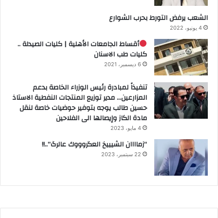
الشعب يرفض التورط بحرب الشوارع
4 يونيو، 2022
أقساط الجامعات الأهلية | كليات الصيدلة ..
كليات طب الاسنان
6 ديسمبر، 2021
تنفيذاً لمبادرة رئيس الوزراء الخاصة بدعم
المزارعين… مدير توزيع المنتجات النفطية الاستاذ
حسين طالب يوجه بتوفير حوضيات خاصة لنقل
مادة الكاز وإيصالها الى الفلاحين
4 مايو، 2023
“زماااان الشيييخ العگروووك عالرگ”..!!
22 سبتمبر، 2023