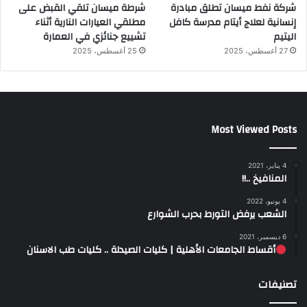
شركة نفط ميسان تطلق مبادرة
شرطة ميسان تلقي القبض على
إنسانية لعلاج أيتام مدرسة كافل
مطلقي العيارات النارية أثناء
اليتيم
تشييع جنائزي في العمارة
27 أغسطس، 2025
25 أغسطس، 2025
Most Viewed Posts
4 يناير، 2021
المنافيخ ..!!
4 يونيو، 2022
الشعب يرفض التورط بحرب الشوارع
6 ديسمبر، 2021
أقساط الجامعات الأهلية | كليات الصيدلة .. كليات طب الاسنان
تصنيفات