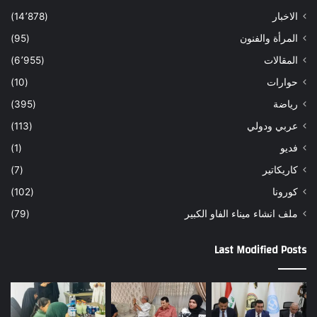
الاخبار
(14٬878)
المرأة والفنون
(95)
المقالات
(6٬955)
حوارات
(10)
رياضة
(395)
عربي ودولي
(113)
فديو
(1)
كاريكاتير
(7)
كورونا
(102)
ملف انشاء ميناء الفاو الكبير
(79)
Last Modified Posts