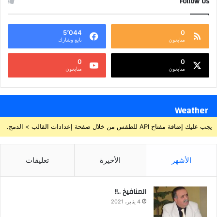
Follow Us
5٬044
0
متابعون
تابع وشارك
0
0
متابعون
متابعون
Weather
يجب عليك إضافة مفتاح API للطقس من خلال صفحة إعدادات القالب > الدمج.
الأشهر
الأخيرة
تعليقات
المنافيخ ..!!
4 يناير، 2021