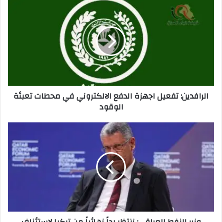
الرافدين:
تفعيل
اجهزة
الدفع
الالكتروني
في
محطات
تعبئة
الوقود
الرافدين: تفعيل اجهزة الدفع الالكتروني في محطات تعبئة
الوقود
وزير
النفط
العراقي:
ننتظر
رداً
نهائياً
من
تركيا
لاستئناف
وزير النفط العراقي: ننتظر رداً نهائياً من تركيا لاستئناف
الصادرات