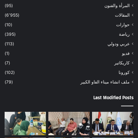
المرأة والفنون
(95)
المقالات
(6٬955)
حوارات
(10)
رياضة
(395)
عربي ودولي
(113)
فديو
(1)
كاريكاتير
(7)
كورونا
(102)
ملف انشاء ميناء الفاو الكبير
(79)
Last Modified Posts