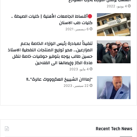
الشعب يرفض التورط بحرب الشوارع
4 يونيو، 2022
أقساط الجامعات الأهلية | كليات الصيدلة ..
كليات طب الاسنان
6 ديسمبر، 2021
تنفيذاً لمبادرة رئيس الوزراء الخاصة بدعم
المزارعين… مدير توزيع المنتجات النفطية الاستاذ
حسين طالب يوجه بتوفير حوضيات خاصة لنقل
مادة الكاز وإيصالها الى الفلاحين
4 مايو، 2023
“زماااان الشيييخ العگروووك عالرگ”..!!
22 سبتمبر، 2023
Recent Tech News