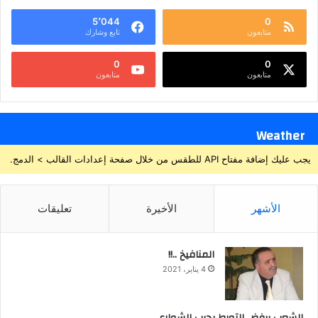
5٬044
0
متابعون
تابع وشارك
0
0
متابعون
متابعون
Weather
يجب عليك إضافة مفتاح API للطقس من خلال صفحة إعدادات القالب > الدمج.
الأشهر
الأخيرة
تعليقات
المنافيخ ..!!
4 يناير، 2021