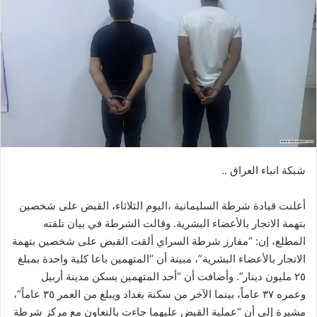
شبكة انباء العراق ..
أعلنت قيادة شرطة السليمانية ،اليوم الثلاثاء، القبض على شخصين
بتهمة الاتجار بالأعضاء البشرية. وقالت الشرطة في بيان تلقته
المطلع، إن: “مفارز شرطة السراي ألقت القبض على شخصين بتهمة
الاتجار بالأعضاء البشرية”، مبينة أن “المتهمين باعا كلية واحدة بمبلغ
٢٥ مليون دينار”. وأضافت أن “أحد المتهمين يسكن مدينة أربيل
وعمره ٣٧ عاماً، بينما الآخر من سكنة بغداد ويبلغ من العمر ٣٥ عاماً”،
مشيرة إلى أن “عملية القبض عليهما جاءت بالتعاون مع مركز شرطة