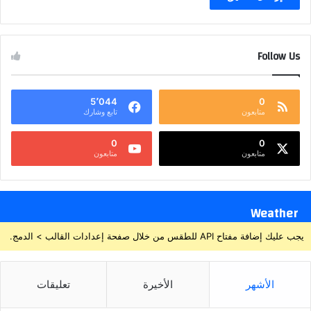
Follow Us
5٬044
0
متابعون
تابع وشارك
0
0
متابعون
متابعون
Weather
يجب عليك إضافة مفتاح API للطقس من خلال صفحة إعدادات القالب > الدمج.
الأشهر
الأخيرة
تعليقات