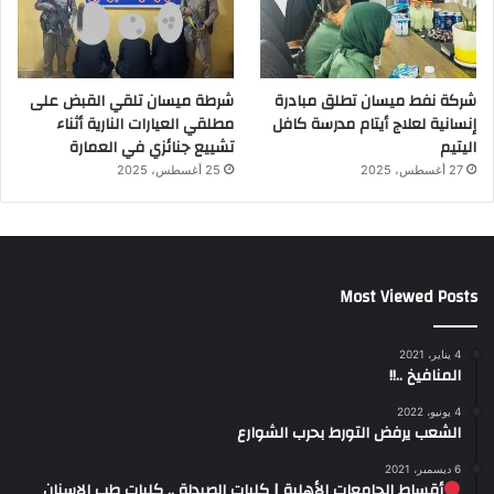
شركة نفط ميسان تطلق مبادرة
شرطة ميسان تلقي القبض على
إنسانية لعلاج أيتام مدرسة كافل
مطلقي العيارات النارية أثناء
اليتيم
تشييع جنائزي في العمارة
27 أغسطس، 2025
25 أغسطس، 2025
Most Viewed Posts
4 يناير، 2021
المنافيخ ..!!
4 يونيو، 2022
الشعب يرفض التورط بحرب الشوارع
6 ديسمبر، 2021
أقساط الجامعات الأهلية | كليات الصيدلة .. كليات طب الاسنان