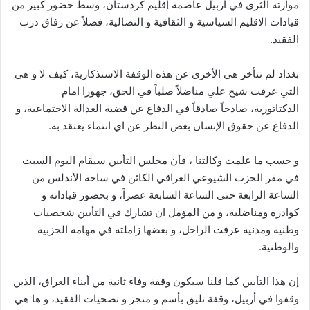
موارته الثرى في أربيل عاصمة إقليم كردستان، وسط حضور كبير من
قيادات الاقليم السياسية و الثقافية و النضالية، فضلاً عن رفاق درب
الفقيد.
بغداد لم تتأخر هي الأخرى عن هذه الوقفة الاستذكارية، كيف لا و هي
التي عرفت شيخ علي مناضلاً صلباً في الحق، جهورا امام
الدكتاتورية، صادحاً صادقاً في الدفاع عن قضية العدالة الاجتماعية، و
الدفاع عن حقوق الإنسان بغض النظر عن اي انتماء يعتقد به.
و حسب ما علمت وكالتنا ، فأن مجلس التأبين سيقام اليوم السبت
في مقر الحزب الشيوعي العراقي الكائن في ساحة الأندلس من
الساعة الرابعة حتى الساعة السابعة عصراً، و بحضور قياداته و
كوادره ومناضليه، و من المؤمل ان تشارك في التأبين شخصيات
وطنية ومدنية عرفت الراحل، و بعضها زاملته في مهامه الحزبية
والوطنية.
إن هذا التأبين كما قلنا سيكون وقفة وفاء ثانية من أبناء العراق، الذين
وقفوا في أربيل، وقفة تليق بأسم و منجز و تضحيات الفقيد، و ها هي