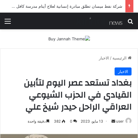
شرطة ميسان تلقي القبض على مطلقي العيارات النارية أثناء تشييع جنائزي في العمارة
بحث عن
الق
الرئيسية
/
الاخبار
الاخبار
بغداد تستعد عصر اليوم لتأبين
القيادي في الحزب الشيوعي
العراقي الراحل حيدر شيخ علي
أرسل
user
13 مايو، 2023
0
382
دقيقة واحدة
بريدا
إلكترونيا