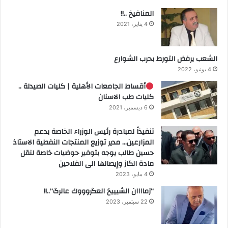
المنافيخ ..!!
4 يناير، 2021
الشعب يرفض التورط بحرب الشوارع
4 يونيو، 2022
أقساط الجامعات الأهلية | كليات الصيدلة ..
كليات طب الاسنان
6 ديسمبر، 2021
تنفيذاً لمبادرة رئيس الوزراء الخاصة بدعم
المزارعين… مدير توزيع المنتجات النفطية الاستاذ
حسين طالب يوجه بتوفير حوضيات خاصة لنقل
مادة الكاز وإيصالها الى الفلاحين
4 مايو، 2023
“زماااان الشيييخ العگروووك عالرگ”..!!
22 سبتمبر، 2023