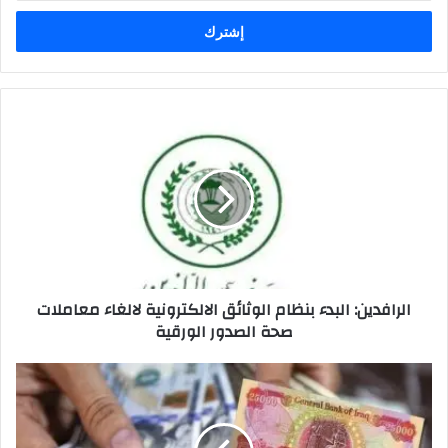
الإلكتروني
الرافدين:
البدء
بنظام
الوثائق
الالكترونية
لالغاء
معاملات
صحة
الصدور
الرافدين: البدء بنظام الوثائق الالكترونية لالغاء معاملات
الورقية
صحة الصدور الورقية
انخفاض
اسعار
صرف
الدولار