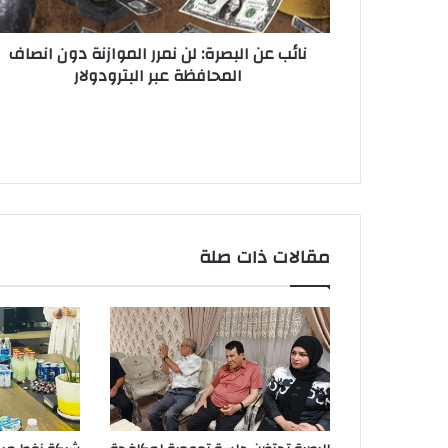
انصاف
المحافظة
نائب عن البصرة: لن نمرر الموازنة دون انصاف
عبر
المحافظة عبر البترودولار
البترودولار
مقالات ذات صلة