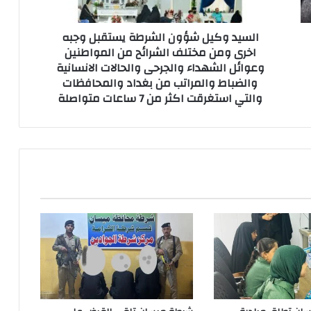
ومن
مختلف
السيد وكيل شؤون الشرطة يستقبل وجبه
الشرائح
اخرى ومن مختلف الشرائح من المواطنين
من
وعوائل الشهداء والجرحى والحالات الانسانية
المواطنين
والضباط والمراتب من بغداد والمحافظات
وعوائل
الشهداء
والتي استغرقت اكثر من 7 ساعات متواصلة
والجرحى
والحالات
الانسانية
والضباط
والمراتب
من
بغداد
والمحافظات
والتي
استغرقت
اكثر
من
7
ساعات