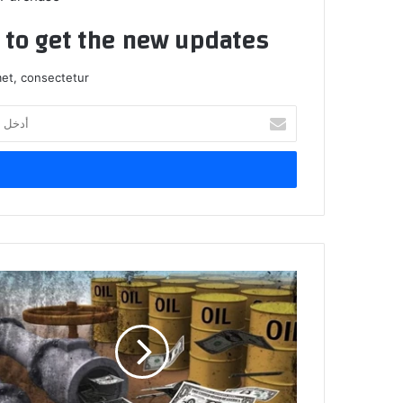
t to get the new updates!
et, consectetur.
أدخل
بريدك
الإلكتروني
نائب
عن
البصرة:
لن
نمرر
الموازنة
دون