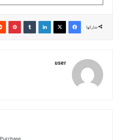
فيسبوك
‫X
لينكدإن
بينتي
شاركها
user
 Purchase