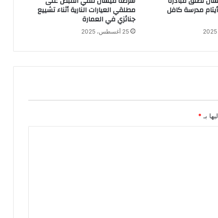
ان تطلق مبادرة
شرطة ميسان تلقي القبض على
متواصلة
 أيتام مدرسة كافل
مطلقي العيارات النارية أثناء تشييع
جنائزي في العمارة
25 أغسطس، 2025
يها بـ
*