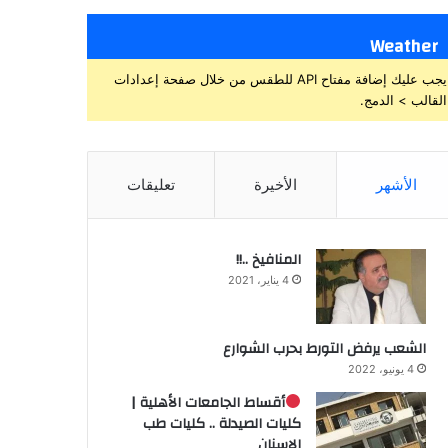
Weather
يجب عليك إضافة مفتاح API للطقس من خلال صفحة إعدادات
القالب > الدمج.
الأشهر
الأخيرة
تعليقات
المنافيخ ..!!
4 يناير، 2021
الشعب يرفض التورط بحرب الشوارع
4 يونيو، 2022
أقساط الجامعات الأهلية |
كليات الصيدلة .. كليات طب
الاسنان