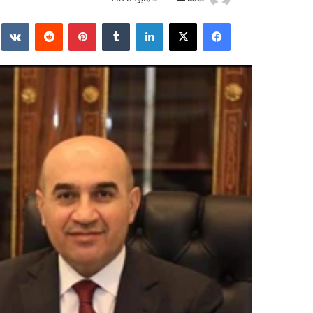
بريدا
فيسبوك
‫X
لينكدإن
بينتيريست
إلكترونيا