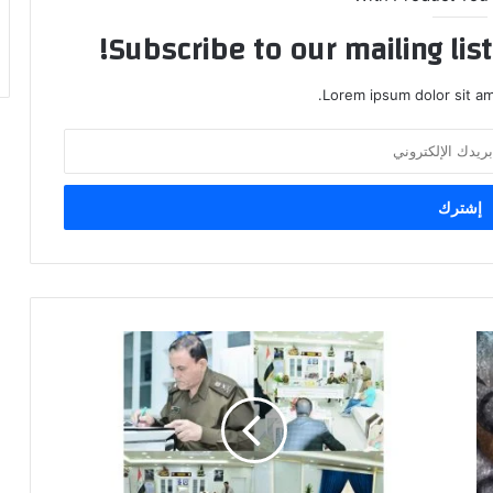
Subscribe to our mailing lis
Lorem ipsum dolor sit am
السيد
وكيل
شؤون
الشرطة
يستقبل
وجبه
اخرى