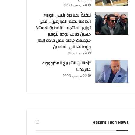
6 ديسمبر، 2021
تنفيذاً لمبادرة رئيس الوزراء
الخاصة بدعم المزارعين… مدير
توزيع المنتجات النفطية الاستاذ
حسين طالب يوجه بتوفير
حوضيات خاصة لنقل مادة الكاز
وإيصالها الى الفلاحين
4 مايو، 2023
“زماااان الشيييخ العگروووك
عالرگ”..!!
22 سبتمبر، 2023
Recent Tech News