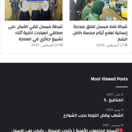
شركة نفط ميسان تطلق مبادرة
شرطة ميسان تلقي القبض على
إنسانية لعلاج أيتام مدرسة كافل
مطلقي العيارات النارية أثناء
اليتيم
تشييع جنائزي في العمارة
27 أغسطس، 2025
25 أغسطس، 2025
Most Viewed Posts
4 يناير، 2021
المنافيخ ..!!
4 يونيو، 2022
الشعب يرفض التورط بحرب الشوارع
6 ديسمبر، 2021
أقساط الجامعات الأهلية | كليات الصيدلة .. كليات طب الاسنان