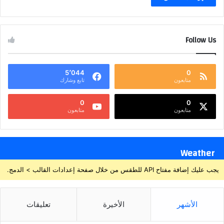
Follow Us
5٬044
0
متابعون
تابع وشارك
0
0
متابعون
متابعون
Weather
يجب عليك إضافة مفتاح API للطقس من خلال صفحة إعدادات القالب > الدمج.
الأشهر
الأخيرة
تعليقات