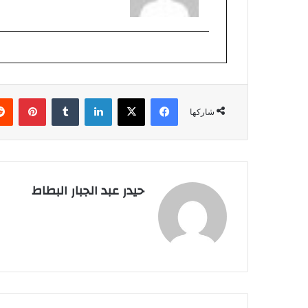
فيسبوك
‫X
لينكدإن
بينتي
شاركها
حيدر عبد الجبار البطاط