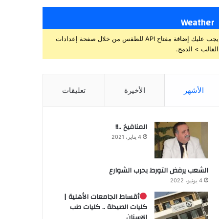
Weather
يجب عليك إضافة مفتاح API للطقس من خلال صفحة إعدادات
القالب > الدمج.
الأشهر
الأخيرة
تعليقات
المنافيخ ..!!
4 يناير، 2021
الشعب يرفض التورط بحرب الشوارع
4 يونيو، 2022
أقساط الجامعات الأهلية |
كليات الصيدلة .. كليات طب
الاسنان