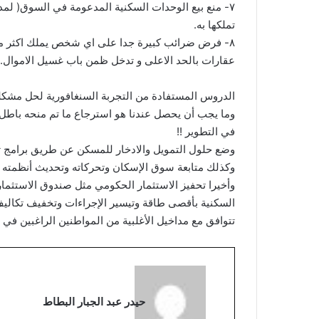
٧- منع بيع الوحدات السكنية المدعومة في السوق( لمد
تملكها به.
٨- فرض ضرائب كبيرة جدا على اي شخص يملك اكثر م
عقارات بالحد الاعلى و تدخل ظمن باب غسيل الاموال.
الدروس المستفادة من التجربة السنغافورية لحل مشكلة
وما يجب أن يحصل عندنا هو استرجاع ما تم منحه باطل 
في التطوير !!
وضع حلول التمويل والادخار للمسكن عن طريق برامج ت
وكذلك متابعة سوق الإسكان وتحركاته وتحديث أنظمته وتش
وأخيرا تحفيز الاستثمار الحكومي مثل صندوق الاستثم
السكنية بأقصى طاقة وتيسير الإجراءات وتخفيف تكاليف 
تتوافق مع مداخيل الأغلبية من المواطنين الراغبين في ا
حيدر عبد الجبار البطاط