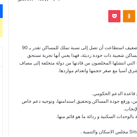
‫Pocket
Odnoklassniki
عندما نعلم أن دولة فقيرة بالموارد وكانت ذات اقتصاد ضعيف استطاعت أن تصل إلى نسبة تملك للمساكن تقدر بـ 90
ساكن شعبية ذات جودة رديئة، فهذا يعني أنها تجربة تستحق
ة التي انتشلها المخلصون من قادتها من دولة متخلفة إلى مصاف
شرق آسيا مع صغر حجمها وانعدام مواردها.
 قاعدة الدعم الحكومي.
سن، ورفع جودة المساكن وتحقيق استدامتها، وتوجيه دعم خاص
الإنجاب.
الوحدات السكنية و ردائة ما هو قائم منها.