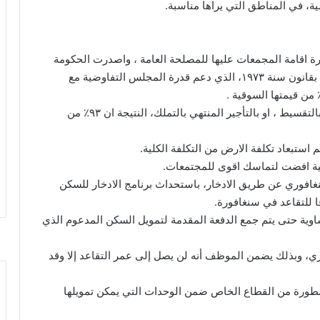
ة، في المناطق التي يراها مناسبة.
رة اقامة المجمعات عليها للمصلحة العامة ، واصدرت الحكومة
قانون نزع الملكية لمصلحة المجلس عام ١٩٦٦ ودعمته بقانون سنة ١٩٧٣، الذي دعم قدرة المجلس التفاوضية مع
٢- يقوم المجلس بتخيير السكان بين التأجير او التملك بالتقسيط ، او بالتأجير المنتهي بالتملك، النتيجة ان ٩٣٪؜ من
غافوري عن طريق الادخار، باستحداث برنامج الادخار للسكن
 للتقاعد في سنغافورة.
ية حتى يتم جمع الدفعة المقدمة لتمويل السكن المدعوم الذي
ي، وبذلك يضمن الموظف أنه لن يصل إلى عمر التقاعد إلا وقد
مطورة من القطاع الخاص ضمن الوحدات التي يمكن تمويلها