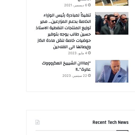
6 ديسمبر، 2021
تنفيذاً لمبادرة رئيس الوزراء
الخاصة بدعم المزارعين… مدير
توزيع المنتجات النفطية الاستاذ
حسين طالب يوجه بتوفير
حوضيات خاصة لنقل مادة الكاز
وإيصالها الى الفلاحين
4 مايو، 2023
“زماااان الشيييخ العگروووك
عالرگ”..!!
22 سبتمبر، 2023
Recent Tech News