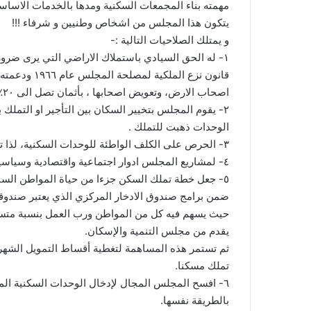
مهمته بناء المجمعات السكنية ومدها بالخدمات الاساسي
يتكون هذا المجلس من اشخاص وطنيين و شرفاء !!!
و يمتلك الصلاحيات التالية :-
١- له الحق السيادي باستملاك الاراضي التي يرى ضرو
اصحاب الارض، وتعويض اصحابها ، بأثمان تصل الى ٢٠٪؜ من قيمتها السوقية .
الوحدات ذهبت للتملك .
٣- الحرص على الكلف الواطئة للوحدات السكنية، لذا تم استبعاد تكلفة الارض من التكلفة الكلية.
٤- لمشاريع المجلس ادوار اجتماعية واقتصادية وسياسية افضت لتماسك اقوى للمجتمعات.
٥- جعل خطة تملك السكن جزءا من حياة المواطن السن
ضمن برامج صندوق الادخار المركزي الذي يعتبر صندوقا
حيث يسهم فيه كل من المواطن ورب العمل بنسبة متساو
يقدم من مجلس التنمية والإسكان.
ثم تستمر هذه المساهمة لتغطية أقساط التمويل الشهر
تملك مسكنا.
٦- افسح المجلس المجال لإدخال الوحدات السكنية ال
بالطريقة نفسها.