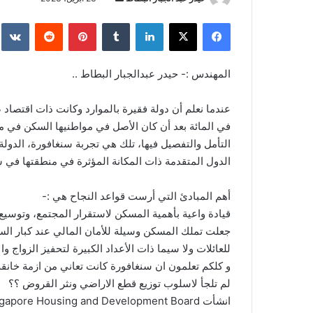
بريدا
فيسبوك
‫X
لينكدإن
بينتيريست
إلكترونيا
المهندس :- حيدر عبدالجبار البطاط ..
في المائة بعد أن كان الأصل في مواطنيها السكن في م
التأمل والتفصيل فيها، تلك هي تجربة سنغافورة، الدول
الدول المتقدمة ذات المكانة المؤثرة في منطقتها في 
أهم المبادئ التي أرست قواعد النجاح هي :-
قيادة واعية بأهمية المسكن لاستقرار المجتمع، وتوسيع
جعلت تملك المسكن وسيلة للأمان المالي عند كبار ال
للعائلات ولا سيما ذات الأعداد الكبيرة لتحفيز الزواج و
و كلكم تعلمون ان سنغافورة كانت تعاني من ازمة خانقة ب
لم تلجأ لاسلوب توزيع قطع الاراضي ونثر القروض ؟؟
انشأت Singapore Housing and Development Board مجلس الاسكان والتنمية .