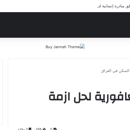
بادرة إنسانية لعلاج أيتام مدرسة كافل اليتيم
 السكن في العراق
افورية لحل ازمة
0
168
2 دقائق