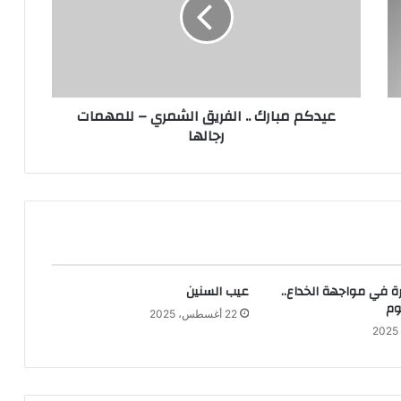
الفريق
الشمري
–
للمهمات
رجالها
عيدكم مبارك .. الفريق الشمري – للمهمات
رجالها
ة في مواجهة الخداع..
عيب السنين
وم
22 أغسطس، 2025