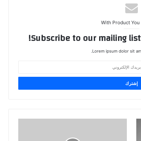
With Product You
Subscribe to our mailing lis
Lorem ipsum dolor sit am
عيدكم
مبارك
..