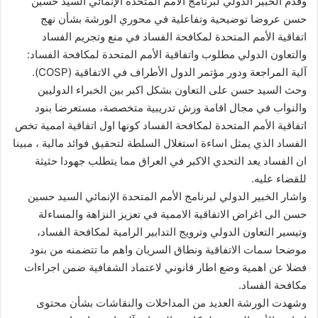
وقدم الخبير الدولي لبرنامج الأمم المتحدة الإنمائي السيد حسين
حسن عروضا توضيحية وتفاعلية في محوري الورشة بشأن نهج
اتفاقية الأمم المتحدة لمكافحة الفساد في منع وتجريم الفساد
والتعاون الدولي مطلوب واتفاقية الأمم المتحدة لمكافحة الفساد:
آلية المراجعة ودور مؤتمر الدول الأطراف في الاتفاقية (COSP).
وحث السيد حسن على التعاون بشكل اكبر بين الخبراء الدوليين
والنواب في مجال اقامة ورش تدريبية متخصصة، مستعرضا بنود
اتفاقية الأمم المتحدة لمكافحة الفساد كونها اول اتفاقية اممية تخص
الفساد الذي يمثل اساءة استغلال السلطة لتحقيق فوائد مالية ، مبينا
ان الفساد يعد التحدي الاكبر في العراق مما يتطلب جهودا حثيثة
للقضاء عليه.
واشار الخبير الدولي لبرنامج الأمم المتحدة الإنمائي السيد حسين
حسن الى اغراض الاتفاقية الاممية في تعزيز النزاهة والمساءلة
وتيسير التعاون الدولي وترويج التدابير الرامية لمكافحة الفساد،
موضحا سمات الاتفاقية ونطاق السريان واهم ما تتضمنه من بنود
فضلا عن اهمية وضع اطار قانوني لاعتماد الشفافية ضمن اجراءات
مكافحة الفساد.
وشهدت الورشة العديد من المداخلات والنقاشات بشأن محتوى