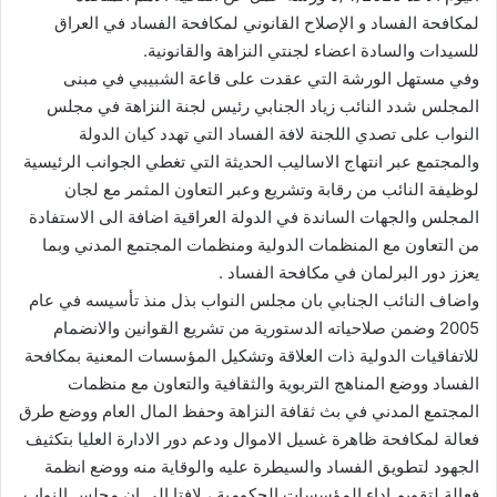
لمكافحة الفساد و الإصلاح القانوني لمكافحة الفساد في العراق
للسيدات والسادة اعضاء لجنتي النزاهة والقانونية.
وفي مستهل الورشة التي عقدت على قاعة الشبيبي في مبنى
المجلس شدد النائب زياد الجنابي رئيس لجنة النزاهة في مجلس
النواب على تصدي اللجنة لافة الفساد التي تهدد كيان الدولة
والمجتمع عبر انتهاج الاساليب الحديثة التي تغطي الجوانب الرئيسية
لوظيفة النائب من رقابة وتشريع وعبر التعاون المثمر مع لجان
المجلس والجهات الساندة في الدولة العراقية اضافة الى الاستفادة
من التعاون مع المنظمات الدولية ومنظمات المجتمع المدني وبما
يعزز دور البرلمان في مكافحة الفساد .
واضاف النائب الجنابي بان مجلس النواب بذل منذ تأسيسه في عام
2005 وضمن صلاحياته الدستورية من تشريع القوانين والانضمام
للاتفاقيات الدولية ذات العلاقة وتشكيل المؤسسات المعنية بمكافحة
الفساد ووضع المناهج التربوية والثقافية والتعاون مع منظمات
المجتمع المدني في بث ثقافة النزاهة وحفظ المال العام ووضع طرق
فعالة لمكافحة ظاهرة غسيل الاموال ودعم دور الادارة العليا بتكثيف
الجهود لتطويق الفساد والسيطرة عليه والوقاية منه ووضع انظمة
فعالة لتقويم اداء المؤسسات الحكومية ، لافتا الى ان مجلس النواب