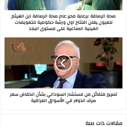
ابن
الهيثم
صحة الرصافة :برعاية مدير عام صحة الرصافة ابن الهيثم
للعيون
للعيون يعلن افتتاح اول ورشة حكومية للتعويضات
يعلن
العينية الصناعية على مستوى البلاد
افتتاح
اول
ورشة
تصريح
حكومية
متفائل
للتعويضات
من
العينية
مستشار
الصناعية
السوداني
على
بشأن
مستوى
انخفاض
البلاد
سعر
صرف
تصريح متفائل من مستشار السوداني بشأن انخفاض سعر
الدولار
صرف الدولار في الأسواق العراقية
في
الأسواق
العراقية
مقالات ذات صلة