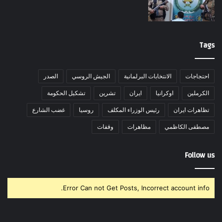
Tags
احتجاجات
الانتخابات البرلمانية
الجيش الروسي
الصدر
الكرملين
اوكرانيا
ايران
تشرين
تشكيل الحكومة
تظاهرات ايران
رئيس الوزراء المكلف
روسيا
غضب الشارع
مصطفى الكاظمي
مظاهرات
وقفات
Follow us
Error Can not Get Posts, Incorrect account info.