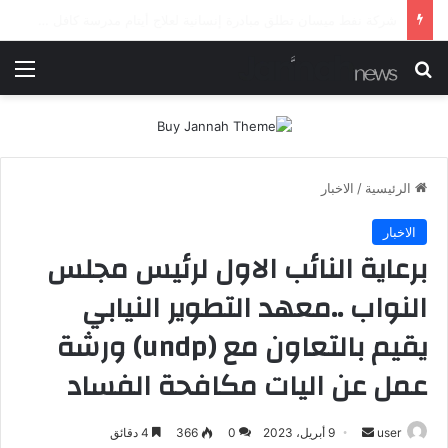
شرطة ميسان تلقي القبض على مطلقي العيارات النارية أثناء تشييع جنائزي في العمارة
بحث عن
الق
الرئيسية
/
الاخبار
الاخبار
برعاية النائب الاول لرئيس مجلس
النواب ..معهد التطوير النيابي
يقيم بالتعاون مع (undp) ورشة
عمل عن اليات مكافحة الفساد
أرسل
user
9 أبريل، 2023
0
366
4 دقائق