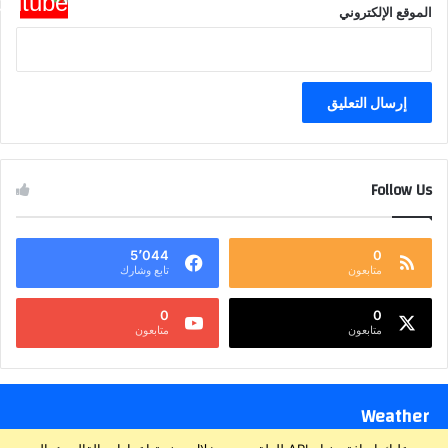
الموقع الإلكتروني
Follow Us
5٬044
0
متابعون
تابع وشارك
0
0
متابعون
متابعون
Weather