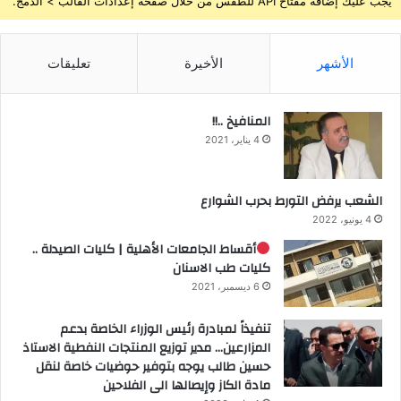
يجب عليك إضافة مفتاح API للطقس من خلال صفحة إعدادات القالب > الدمج.
الأشهر
الأخيرة
تعليقات
المنافيخ ..!!
4 يناير، 2021
الشعب يرفض التورط بحرب الشوارع
4 يونيو، 2022
أقساط الجامعات الأهلية | كليات الصيدلة ..
كليات طب الاسنان
6 ديسمبر، 2021
تنفيذاً لمبادرة رئيس الوزراء الخاصة بدعم
المزارعين… مدير توزيع المنتجات النفطية الاستاذ
حسين طالب يوجه بتوفير حوضيات خاصة لنقل
مادة الكاز وإيصالها الى الفلاحين