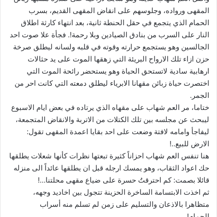
المقهى ورواده، وجلوسهم على انقاض المقهى القديم، بسرب
الحمام الذي يتجمع في حقل الحنطة ثانية، بعد انتهاء كارثة اطلاق
النار على السرب من بنادق الصيادين وبلا رحمة!. فجأة علا صوت احد
الجالسين وهو يستجمع حرارته وقوته في قلبه ولسانه ليطلق صرخة
حزن ازاء تلك الارواح البريئة التي زهقها الموت على يد حثالات
ارهابية سادية لاتستحق الحياة وهو يستحضر رائحة الموت التي
اختصرت حياة زبائن مقهانا الابرياء ليطلق دمعته التي كانت احر من
الجمر.
ختاما، مر العم شهاب على مقهاه الذي يرتاده في بعض ايام الاسبوع
ليبحث عن مجلسه بين تلك الكتلات من الاتربة والانقاض المتجمعة،
ليفاجأ وامامه لافتة وضعت على احد بقايا اعمدة المقهى تقول:
الارض للبيع..!
هنا تنفس العم شهاب احزاناً كثيرة تبعتها نظرات كأنها شعلات يطلقها
حك اعواد الثقاب، وهو يمسك ارجله قبل ان يطلقها عائداً الى منزله
قائلا بصمت: كم احترقتُ حسرة على ضياع مقهى محلتنا…!
ثم اخذت الابتسامة الساخرة الحزينة تتجول بين اخاديد وجهه،
متظاهرا بالاذعان والتسليم على زمن لم تسلم منه أسراب
الحمام!.