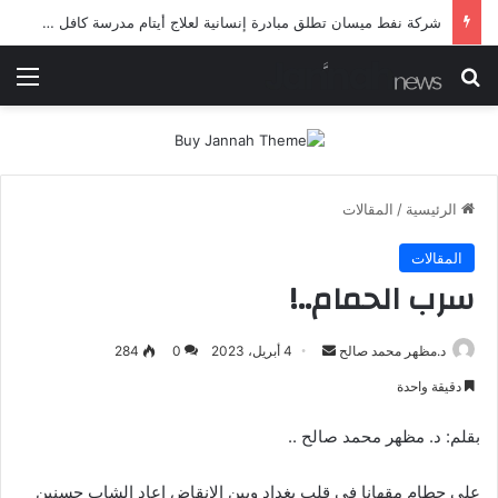
شركة نفط ميسان تطلق مبادرة إنسانية لعلاج أيتام مدرسة كافل اليتيم
بحث عن
الق
الرئيسية
/
المقالات
المقالات
سرب الحمام..!
أرسل
د.مظهر محمد صالح
4 أبريل، 2023
0
284
بريدا
دقيقة واحدة
إلكترونيا
بقلم: د. مظهر محمد صالح ..
على حطام مقهانا في قلب بغداد وبين الانقاض اعاد الشاب حسنين