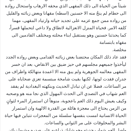
شيئاً من الحياة الى ذلك المقهى الذي محقه الارهاب واستحال رواده
الى حطام لم ينجُ منه الا حسنين (اسطه) مقهانا وبعض زبائنه والقليل
من رواده ممن جمع عزمه على تجديد حياته وارتياد المقهى، مهما
كلفه الامر. فحياة المنزل الانعزالية لاتطاق ولا داعي لتحملها قسراً،
كما يحدثنا حسنين وهو يستقبل ابناء محلته ومختلف القادمين الى
مقهاه بابتسامة
مخلصة.
فقد عاد ذلك المكان محتضنا بعض زبائنه القدامى وبعض رواده الجدد
ليأخذوا جميعهم مجلسهم في حيز ضيق بين الانقاض، بعد ان خسر
المقهى معالمه الجوهرية ولم يبق منه الا اعمدة متهالكة واطراف من
جدران فقدت لونها، لكنها بقيت شامخة مبتسمة تعزي ضحاياه على
مر الساعات. فضلا عن ان تبادل الحديث وبنكهته البغدادية لم يفقد
العم شهاب في التصدي الى الحدث المهول الذي نجا منه هو وصحبه
وكيف يعيش اليوم ذلك العم باعجوبة، منوهاً ان استمرار المرء لثوانٍ
من الزمن يحتاج الى معجزة هائلة من القدرة الالهية وان استمرار
الحياة الانسانية امست بنفسها سلسلة من المعجزات تتباين فيها حياة
البشر والمخلوقات على مر الثواني والساعات.
واصل العم شهاب حديثه وهو شابك ذراعيه على صدره مشبها زبائن