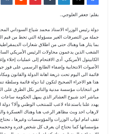
بقلم: جعفر العلوجي..
دولة رئيس الوزراء الاستاذ محمد شياع السوداني المح
جملة من التصرفات الغير مسؤولة التي تحط من قيم الدو
الكابيتول الأمريكي. أدى الاقتحام إلى عمليات إخلاء 
الأصوات الانتخابية وإضفاء الطابع الرسمي على فوز جو 
قائمة الى اليوم تحت ذريعة اهانة الدولة والقانون ومك
هذا هو الاجراء الصحيح لتكون لنا دولة قائمة وسلطة تن
في انتخابات مؤسسة مدنية والتاثير بكل الطرق على الم
مباشر احد شيوخ العشائر الذي يمهل الحكومة ساعات لتنفي
يهدد علنا باستدعاء لاعب للمنتخب الوطني وألا؟ دول
لارهاب احد وبث مظاهر الرعب هنا وهناك العسكرة وا
تقف امام ابواب الوزرات والمؤوسسات وغيرها ، نحتاج 
مؤسساتها كما نحتاج ان يعرف كل شخص قدره وحجمه امام 