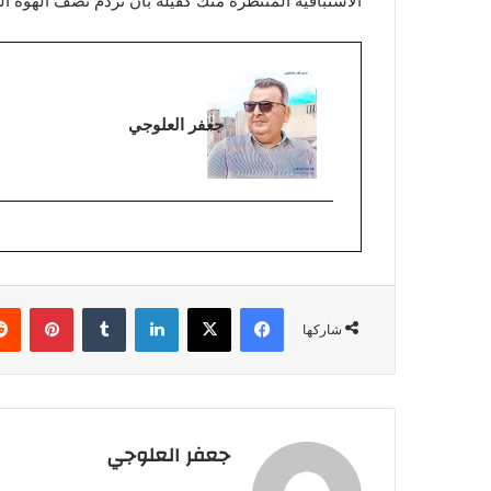
الاستباقية المنتظرة منك كفيلة بان تردم نصف الهوة ال
جعفر العلوجي
فيسبوك
‫X
لينكدإن
بينتي
شاركها
جعفر العلوجي