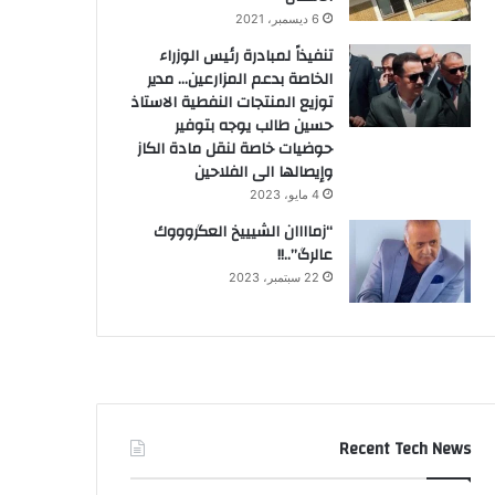
6 ديسمبر، 2021
تنفيذاً لمبادرة رئيس الوزراء
الخاصة بدعم المزارعين… مدير
توزيع المنتجات النفطية الاستاذ
حسين طالب يوجه بتوفير
حوضيات خاصة لنقل مادة الكاز
وإيصالها الى الفلاحين
4 مايو، 2023
“زماااان الشيييخ العگروووك
عالرگ”..!!
22 سبتمبر، 2023
Recent Tech News