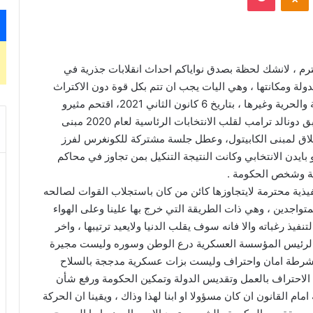
ترم ، لانشك لحظة بصدق نواياكم احداث انقلابات جذرية في
لة ومكانتها ، وهي اليات يجب ان تتم بكل قوة دون الاكتراث
بما يثار هنا وهناك حتى من اطلاق شعارات الديمقراطية والحرية وغيرها ، بتاريخ 6 كانون الثاني 2021، اقتحم مثيرو
الشغب الذين يدعمون محاولات الرئيس الأمريكي السابق دونالد ترامب لقلب الانتخابات الرئاسية لعام 2020 مبنى
وإغلاق لمبنى الكابيتول، وعطل جلسة مشتركة للكونغرس لفرز
بايدن الانتخابي وكانت النتيجة التنكيل بمن تجاوز في محاكم
انة وشخص الحكومة .
فيذية محترمة لايتجاوزها كائن من كان باستجلاب القوات لصالحه
تواجدين ، وهي ذات الطريقة التي خرج بها علينا وعلى الهواء
ذ رغباته والا فانه سوف يقلب الدنيا ولايعيد ترتيبها ، واخر
ة الرئيس المؤسسة العسكرية درع الوطن وسوره وليست مجيرة
لشرطة امان واحتراف وليست بزات عسكرية مدججة بالسلاح
الاحتراف بالعمل وتقديس الدولة وتمكين الحكومة ورفع شأن
القانون ان كان مسؤولا او ابنا لهذا وذاك ، ويقينا ان الحركة