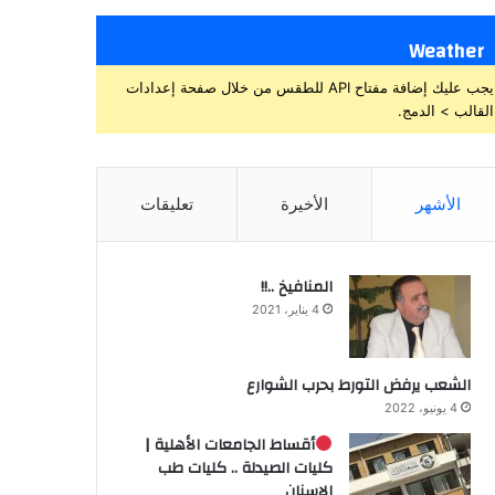
Weather
يجب عليك إضافة مفتاح API للطقس من خلال صفحة إعدادات
القالب > الدمج.
الأشهر
الأخيرة
تعليقات
المنافيخ ..!!
4 يناير، 2021
الشعب يرفض التورط بحرب الشوارع
4 يونيو، 2022
أقساط الجامعات الأهلية |
كليات الصيدلة .. كليات طب
الاسنان