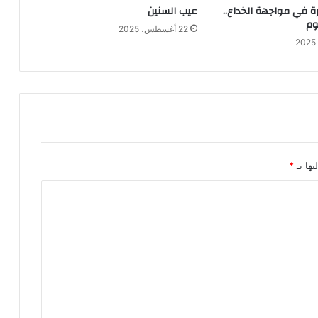
ة في مواجهة الخداع..
عيب السنين
وم
22 أغسطس، 2025
يها بـ
*