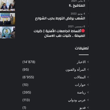
4 يناير، 2021
المنافيخ ..!!
4 يونيو، 2022
الشعب يرفض التورط بحرب الشوارع
6 ديسمبر، 2021
أقساط الجامعات الأهلية | كليات
الصيدلة .. كليات طب الاسنان
تصنيفات
الاخبار
(14٬878)
المرأة والفنون
(95)
المقالات
(6٬955)
حوارات
(10)
رياضة
(395)
عربي ودولي
(113)
فديو
(1)