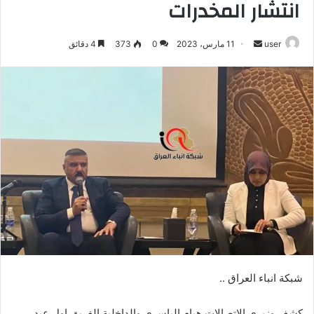
انتشار المخدرات
أرسل
user
11 مارس، 2023
0
373
4 دقائق
بريدا
إلكترونيا
شبكة انباء العراق ..
كشف وزيري الاتصالات هيام الياسري والداخلية الفريق اول عبد