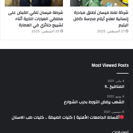
شركة نفط ميسان تطلق مبادرة
شرطة ميسان تلقي القبض على
إنسانية لعلاج أيتام مدرسة كافل
مطلقي العيارات النارية أثناء
اليتيم
تشييع جنائزي في العمارة
27 أغسطس، 2025
25 أغسطس، 2025
Most Viewed Posts
4 يناير، 2021
المنافيخ ..!!
4 يونيو، 2022
الشعب يرفض التورط بحرب الشوارع
6 ديسمبر، 2021
أقساط الجامعات الأهلية | كليات الصيدلة .. كليات طب الاسنان
تصنيفات