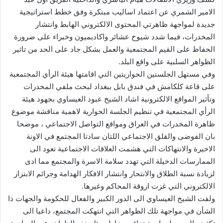
الامير الشمري عن اعتماد اساليب مبتكرة وفق خطط استراتيجية
جديدة لمواجهة ظاهرتي المحتوى الالكتروني الهابط وانتشار
المخدرات، فيما شدد شيوخ عشائر واكاديميون وخبراء على ضرورة
الحفاظ على القيم المجتمعية والعمل بشكل جاد على الحد من تاثير
الظواهر السلبية على واقع البلد.
وفي مستهل الجلستين الحواريتين التي اقامتها هيئة الرأي المجتمعية
على قاعة كلكامش في فندق بابل ببغداد لبحث ملفي المخدرات
وتأثير المواقع الالكترونية اشاد الشيخ عبود العيساوي بجهود هيئة
الرأي المجتمعية في تنظيم الجلسة الحوارية لاهمية مناقشة موضوع
ظاهرة المخدرات في العراق ومواقع التواصل الاجتماعي ، موضحا
بان الفوضى والقلق الاجتماعي اللتان سادتا المجتمع في الاونة
الاخيرة والانتهاكات التي هشمت العلاقات الاجتماعية تعود الى
الممارسات الدخيلة التي تهدد سلامة الاسرة والمجتمع مما ادى
لزيادة نسبة الطلاق والانتحار وانتشار الافكار الهدامة وجرائم الابتزاز
الالكتروني التي غزت اروقة المحاكم وغيرها.
ولفت الشيخ العيساوي الى الدور الكبير والفعال للحكومة والجهات ذا
الشأن في مواجهة تلك الظواهر التي انتهكت المجتمع، داعيا الى