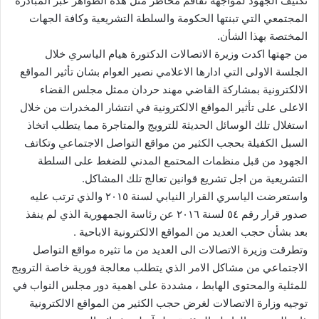
تكثيف الجهود لمواجهة تفاقم مخاطر مثل هذه الظواهر عبر المبادرة
المجتمعي التي تبنتها الحكومة والسلطة التشريعية وكافة الجهات
المختصة بهذا الشأن.
من جهتها اكدت وزيرة الاتصالات الدكتورة هيام الياسري خلال
الجلسة الاولى التي ادارها الاعلامي نصير العوام بشان تأثير المواقع
الالكترونية بمشاركة القاضي مهند حردان ممثل مجلس القضاء
الاعلى على تأثير المواقع الالكترونية في انتشار المخدرات من خلال
استغلال تلك الوسائل الحديثة للترويج والمتاجرة مما يتطلب اتخاذ
السبل الكفيلة بحجب الكثير من مواقع التواصل الاجتماعي وتكاتف
الجهود من قبل منظمات المحتمع المدني للضغط على السلطة
التشريعية من اجل تشريع قوانين تعالج تلك المشاكل.
واستعرضت الياسري القرار النيابي لسنة ٢٠١٥ والذي ترتب عليه
صدور قرار رقم ٥٤ لسنة ٢٠١٦ عن رئاسة الجمهورية الذي لم ينفذ
بعد بشأن حجب العديد من المواقع الالكترونية الاباحية .
وتطرقت وزيرة الاتصالات الى العديد من ما تثيره مواقع التواصل
الاجتماعي من مشاكل الامر الذي يتطلب معالجة فورية خاصة الترويج
للمثلية والمحتوى الهابط ، مشددة على اهمية دور مجلس النواب في
توجيه وزارة الاتصالات لغرض حجب الكثير من المواقع الالكترونية