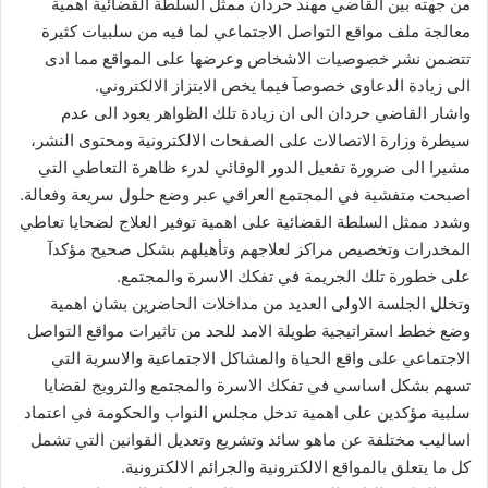
من جهته بين القاضي مهند حردان ممثل السلطة القضائية اهمية
معالجة ملف مواقع التواصل الاجتماعي لما فيه من سلبيات كثيرة
تتضمن نشر خصوصيات الاشخاص وعرضها على المواقع مما ادى
الى زيادة الدعاوى خصوصآ فيما يخص الابتزاز الالكتروني.
واشار القاضي حردان الى ان زيادة تلك الظواهر يعود الى عدم
سيطرة وزارة الاتصالات على الصفحات الالكترونية ومحتوى النشر،
مشيرا الى ضرورة تفعيل الدور الوقائي لدرء ظاهرة التعاطي التي
اصبحت متفشية في المجتمع العراقي عبر وضع حلول سريعة وفعالة.
وشدد ممثل السلطة القضائية على اهمية توفير العلاج لضحايا تعاطي
المخدرات وتخصيص مراكز لعلاجهم وتأهيلهم بشكل صحيح مؤكدآ
على خطورة تلك الجريمة في تفكك الاسرة والمجتمع.
وتخلل الجلسة الاولى العديد من مداخلات الحاضرين بشان اهمية
وضع خطط استراتيجية طويلة الامد للحد من تاثيرات مواقع التواصل
الاجتماعي على واقع الحياة والمشاكل الاجتماعية والاسرية التي
تسهم بشكل اساسي في تفكك الاسرة والمجتمع والترويج لقضايا
سلبية مؤكدين على اهمية تدخل مجلس النواب والحكومة في اعتماد
اساليب مختلفة عن ماهو سائد وتشريع وتعديل القوانين التي تشمل
كل ما يتعلق بالمواقع الالكترونية والجرائم الالكترونية.