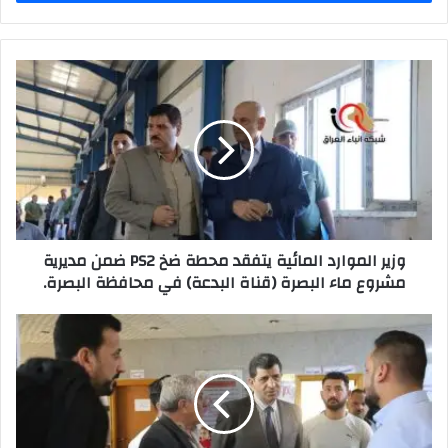
وزير
الموارد
المائية
يتفقد
محطة
ضخ
PS2
ضمن
مديرية
وزير الموارد المائية يتفقد محطة ضخ PS2 ضمن مديرية
مشروع
مشروع ماء البصرة (قناة البدعة) في محافظة البصرة.
ماء
البصرة
(قناة
مدير
البدعة)
عام
في
صحة
محافظة
الرصافة
البصرة.
يتفقد
مقر