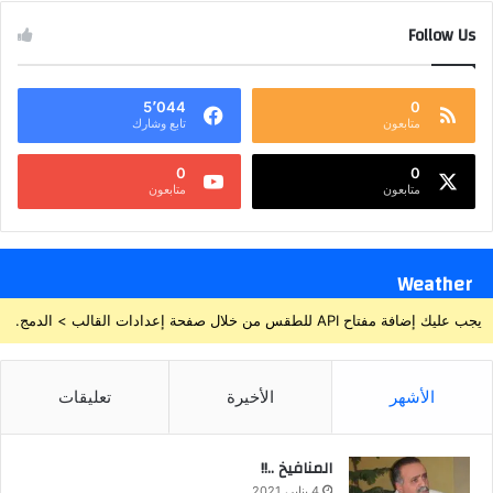
Follow Us
5٬044
0
متابعون
تابع وشارك
0
0
متابعون
متابعون
Weather
يجب عليك إضافة مفتاح API للطقس من خلال صفحة إعدادات القالب > الدمج.
الأشهر
الأخيرة
تعليقات
المنافيخ ..!!
4 يناير، 2021