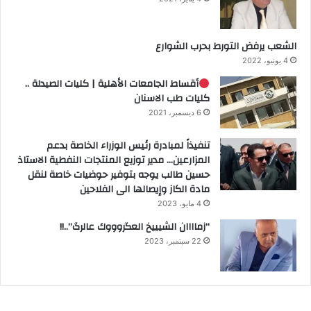
الشعب يرفض التورط بحرب الشوارع
4 يونيو، 2022
أقساط الجامعات الأهلية | كليات الصيدلة ..
كليات طب الاسنان
6 ديسمبر، 2021
تنفيذاً لمبادرة رئيس الوزراء الخاصة بدعم
المزارعين… مدير توزيع المنتجات النفطية الاستاذ
حسين طالب يوجه بتوفير حوضيات خاصة لنقل
مادة الكاز وإيصالها الى الفلاحين
4 مايو، 2023
“زماااان الشيييخ العگروووك عالرگ”..!!
22 سبتمبر، 2023