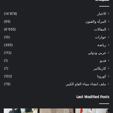
الاخبار
(14٬878)
المرأة والفنون
(95)
المقالات
(6٬955)
حوارات
(10)
رياضة
(395)
عربي ودولي
(113)
فديو
(1)
كاريكاتير
(7)
كورونا
(102)
ملف انشاء ميناء الفاو الكبير
(79)
Last Modified Posts