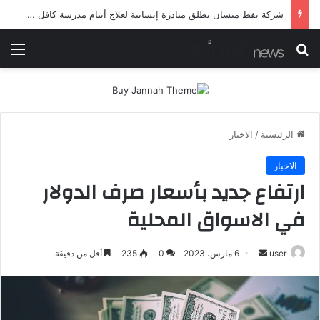
شرطة ميسان تلقي القبض على مطلقي العيارات النارية أثناء تشييع جنائزي في العمارة
بحث عن
الق
الرئيسية
/
الاخبار
الاخبار
ارتفاع جديد بأسعار صرف الدولار
في الاسواق المحلية
أرسل
user
6 مارس، 2023
0
235
أقل من دقيقة
بريدا
إلكترونيا