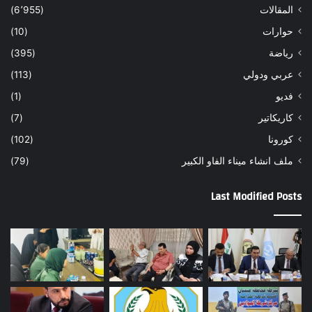
المقالات
(6٬955)
حوارات
(10)
رياضة
(395)
عربي ودولي
(113)
فديو
(1)
كاريكاتير
(7)
كورونا
(102)
ملف انشاء ميناء الفاو الكبير
(79)
Last Modified Posts