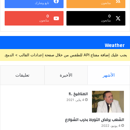
متابعون
تابع وشارك
0
0
متابعون
متابعون
Weather
يجب عليك إضافة مفتاح API للطقس من خلال صفحة إعدادات القالب > الدمج.
الأشهر
الأخيرة
تعليقات
المنافيخ ..!!
4 يناير، 2021
الشعب يرفض التورط بحرب الشوارع
4 يونيو، 2022