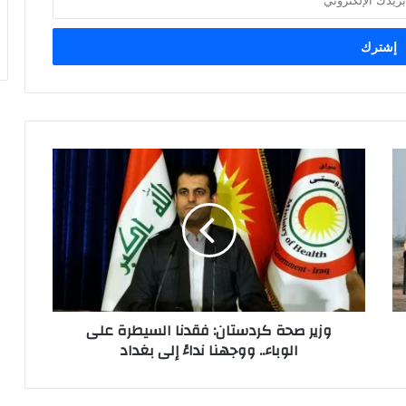
و
ز
ي
ر
ص
ح
ة
ك
ر
وزير صحة كردستان: فقدنا السيطرة على
د
الوباء.. ووجهنا نداءً إلى بغداد
س
ت
ا
ن