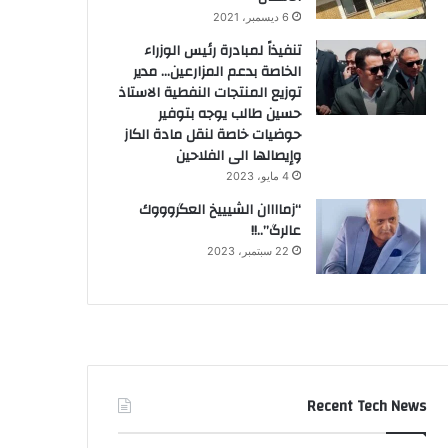
6 ديسمبر، 2021
تنفيذاً لمبادرة رئيس الوزراء
الخاصة بدعم المزارعين… مدير
توزيع المنتجات النفطية الاستاذ
حسين طالب يوجه بتوفير
حوضيات خاصة لنقل مادة الكاز
وإيصالها الى الفلاحين
4 مايو، 2023
“زماااان الشيييخ العگروووك
عالرگ”..!!
22 سبتمبر، 2023
Recent Tech News