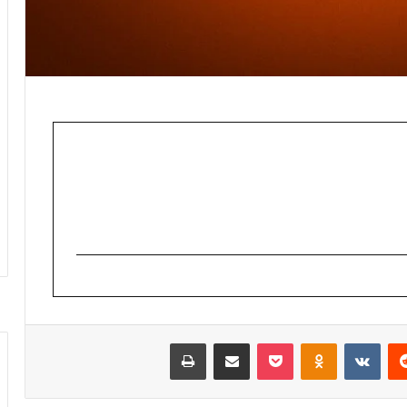
‏Reddit
‏VKontakte
Odnoklassniki
‫Pocket
مشاركة عبر البريد
طباعة