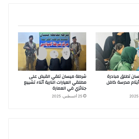
:
ف
ق
د
ن
ا
ا
ل
س
ي
ط
ان تطلق مبادرة
شرطة ميسان تلقي القبض على
ر
 أيتام مدرسة كافل
مطلقي العيارات النارية أثناء تشييع
ة
جنائزي في العمارة
ع
25 أغسطس، 2025
ل
ى
ا
ل
و
ب
ا