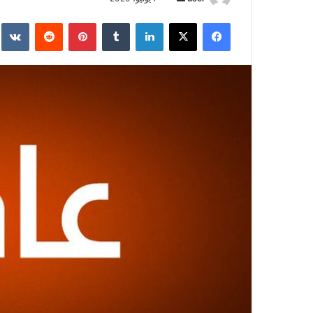
ر
فيسبوك
‫X
لينكدإن
‏Tumblr
بينتيريست
‏Reddit
‏te
س
ل
ب
ر
ي
د
ا
إ
ل
ك
ت
ر
و
ن
ي
ا