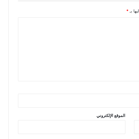
ء
.
يها بـ
*
.
و
و
ج
ه
ن
ا
ن
د
ا
ءً
إ
ل
ى
ب
غ
الموقع الإلكتروني
د
ا
د