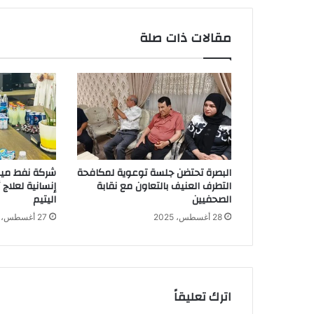
ع
ن
مقالات ذات صلة
و
ا
ر
د
ا
ت
"
ض
خ
البصرة تحتضن جلسة توعوية لمكافحة
شركة نفط ميس
م
التطرف العنيف بالتعاون مع نقابة
إنسانية لعلاج
ة
الصحفيين
اليتيم
"
28 أغسطس، 2025
27 أغسطس، 2025
م
ن
م
ش
ت
اترك تعليقاً
ق
ا