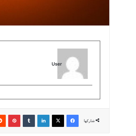
User
فيسبوك
‫X
لينكدإن
‏Tumblr
بينتيريست
شاركها