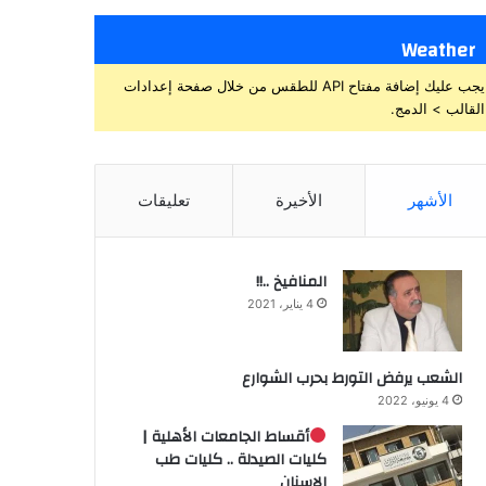
Weather
يجب عليك إضافة مفتاح API للطقس من خلال صفحة إعدادات
القالب > الدمج.
الأشهر
الأخيرة
تعليقات
المنافيخ ..!!
4 يناير، 2021
الشعب يرفض التورط بحرب الشوارع
4 يونيو، 2022
أقساط الجامعات الأهلية |
كليات الصيدلة .. كليات طب
الاسنان