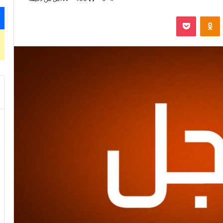
VKontak
Odnoklassniki
‫Pocket