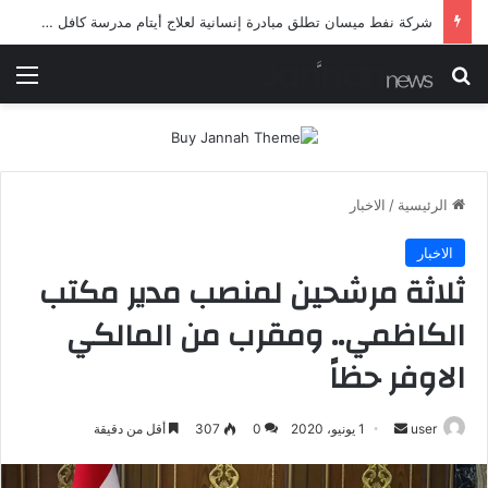
شرطة ميسان تلقي القبض على مطلقي العيارات النارية أثناء تشييع جنائزي في العمارة
بحث عن
الق
الرئيسية
/
الاخبار
الاخبار
ثلاثة مرشحين لمنصب مدير مكتب
الكاظمي.. ومقرب من المالكي
الاوفر حظاً
أرسل
user
1 يونيو، 2020
0
307
أقل من دقيقة
بريدا
إلكترونيا