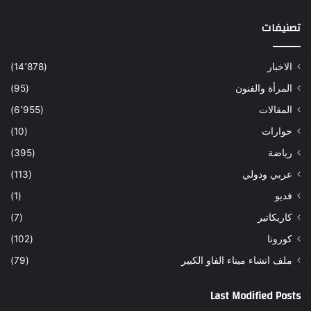
تصنيفات
الاخبار
(14٬878)
المرأة والفنون
(95)
المقالات
(6٬955)
حوارات
(10)
رياضة
(395)
عربي ودولي
(113)
فديو
(1)
كاريكاتير
(7)
كورونا
(102)
ملف انشاء ميناء الفاو الكبير
(79)
Last Modified Posts