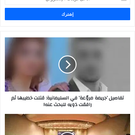
بريدك
الإلكتروني
تفاصيل
’جريمة
مروّعة’
في
السليمانية:
قتلت
خطيبها
ثم
رافقت
تفاصيل ’جريمة مروّعة’ في السليمانية: قتلت خطيبها ثم
ذويه
رافقت ذويه للبحث عنه!
للبحث
عنه!
رئيس
الجمهورية
يحث