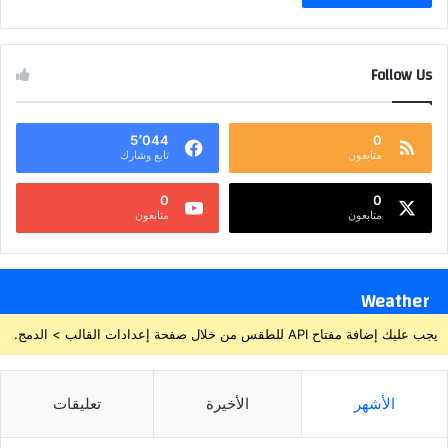
Follow Us
5٬044
0
متابعون
تابع وشارك
0
0
متابعون
متابعون
Weather
يجب عليك إضافة مفتاح API للطقس من خلال صفحة إعدادات القالب > الدمج.
الأشهر
الأخيرة
تعليقات