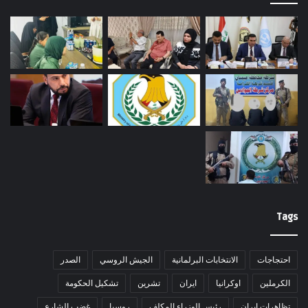
Tags
احتجاجات
الانتخابات البرلمانية
الجيش الروسي
الصدر
الكرملين
اوكرانيا
ايران
تشرين
تشكيل الحكومة
تظاهرات ايران
رئيس الوزراء المكلف
روسيا
غضب الشارع