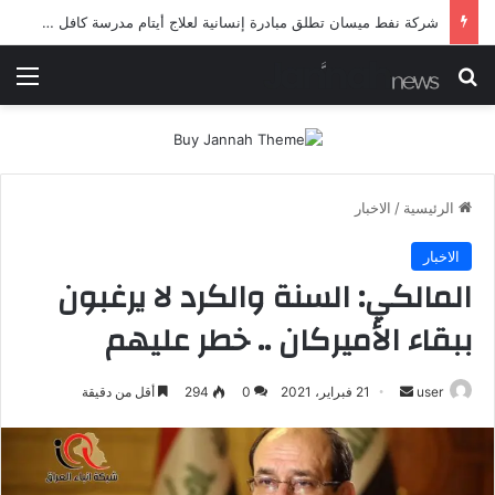
شرطة ميسان تلقي القبض على مطلقي العيارات النارية أثناء تشييع جنائزي في العمارة
بحث عن
الق
الرئيسية
/
الاخبار
الاخبار
المالكي: السنة والكرد لا يرغبون
ببقاء الأميركان .. خطر عليهم
أرسل
user
21 فبراير، 2021
0
294
أقل من دقيقة
بريدا
إلكترونيا