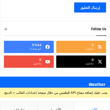
Follow Us
5٬044
0
متابعون
تابع وشارك
0
0
متابعون
متابعون
Weather
يجب عليك إضافة مفتاح API للطقس من خلال صفحة إعدادات القالب > الدمج.
الأشهر
الأخيرة
تعليقات