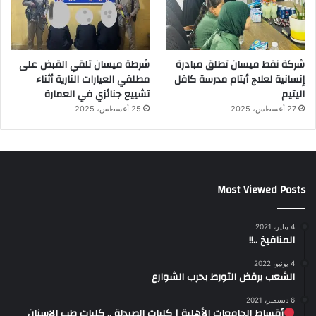
شركة نفط ميسان تطلق مبادرة
شرطة ميسان تلقي القبض على
إنسانية لعلاج أيتام مدرسة كافل
مطلقي العيارات النارية أثناء
اليتيم
تشييع جنائزي في العمارة
27 أغسطس، 2025
25 أغسطس، 2025
Most Viewed Posts
4 يناير، 2021
المنافيخ ..!!
4 يونيو، 2022
الشعب يرفض التورط بحرب الشوارع
6 ديسمبر، 2021
أقساط الجامعات الأهلية | كليات الصيدلة .. كليات طب الاسنان