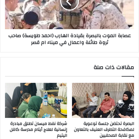
الهارب
(احمد
طويسة)
صاحب
ثروة
عصابة الموت بالبصرة بقيادة الهارب (احمد طويسة) صاحب
طائلة
ثروة طائلة واعمال في ميناء ام قصر
واعمال
في
ميناء
ام
مقالات ذات صلة
قصر
البصرة تحتضن جلسة توعوية
شركة نفط ميسان تطلق مبادرة
لمكافحة التطرف العنيف بالتعاون
إنسانية لعلاج أيتام مدرسة كافل
مع نقابة الصحفيين
اليتيم