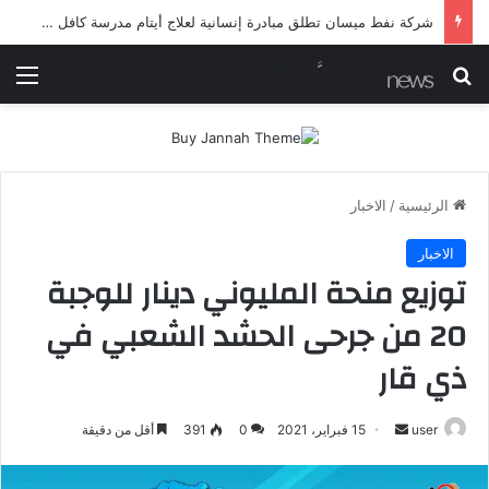
شرطة ميسان تلقي القبض على مطلقي العيارات النارية أثناء تشييع جنائزي في العمارة
بحث عن
الق
الرئيسية
/
الاخبار
الاخبار
توزيع منحة المليوني دينار للوجبة
20 من جرحى الحشد الشعبي في
ذي قار
أرسل
user
15 فبراير، 2021
0
391
أقل من دقيقة
بريدا
إلكترونيا