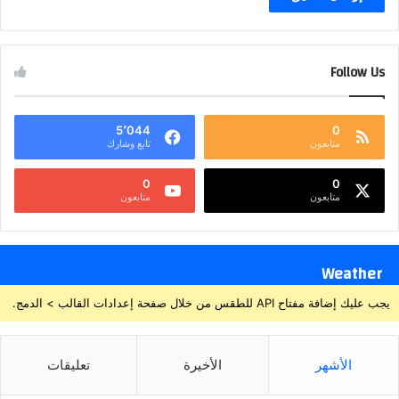
Follow Us
5٬044
0
متابعون
تابع وشارك
0
0
متابعون
متابعون
Weather
يجب عليك إضافة مفتاح API للطقس من خلال صفحة إعدادات القالب > الدمج.
الأشهر
الأخيرة
تعليقات