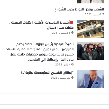
الشعب يرفض التورط بحرب الشوارع
4 يونيو، 2022
أقساط الجامعات الأهلية | كليات الصيدلة ..
كليات طب الاسنان
6 ديسمبر، 2021
تنفيذاً لمبادرة رئيس الوزراء الخاصة بدعم
المزارعين… مدير توزيع المنتجات النفطية الاستاذ
حسين طالب يوجه بتوفير حوضيات خاصة لنقل
مادة الكاز وإيصالها الى الفلاحين
4 مايو، 2023
“زماااان الشيييخ العگروووك عالرگ”..!!
22 سبتمبر، 2023