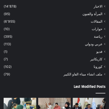
الاخبار
(14٬878)
المرأة والفنون
(95)
المقالات
(6٬955)
حوارات
(10)
رياضة
(395)
عربي ودولي
(113)
فديو
(1)
كاريكاتير
(7)
كورونا
(102)
ملف انشاء ميناء الفاو الكبير
(79)
Last Modified Posts