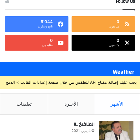
Follow Us
5٬044
0
متابعون
تابع وشارك
0
0
متابعون
متابعون
Weather
يجب عليك إضافة مفتاح API للطقس من خلال صفحة إعدادات القالب > الدمج.
الأشهر
الأخيرة
تعليقات
المنافيخ ..!!
4 يناير، 2021