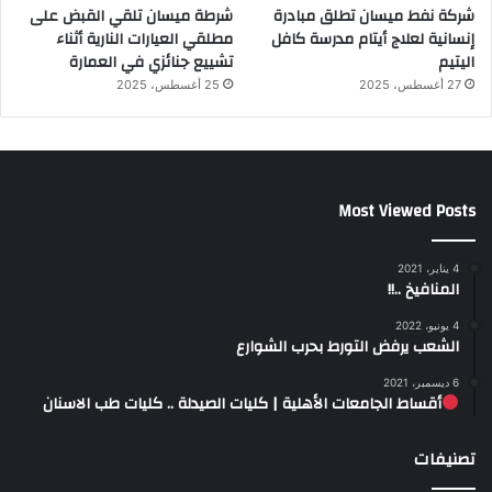
شركة نفط ميسان تطلق مبادرة
شرطة ميسان تلقي القبض على
إنسانية لعلاج أيتام مدرسة كافل
مطلقي العيارات النارية أثناء
اليتيم
تشييع جنائزي في العمارة
27 أغسطس، 2025
25 أغسطس، 2025
Most Viewed Posts
4 يناير، 2021
المنافيخ ..!!
4 يونيو، 2022
الشعب يرفض التورط بحرب الشوارع
6 ديسمبر، 2021
أقساط الجامعات الأهلية | كليات الصيدلة .. كليات طب الاسنان
تصنيفات