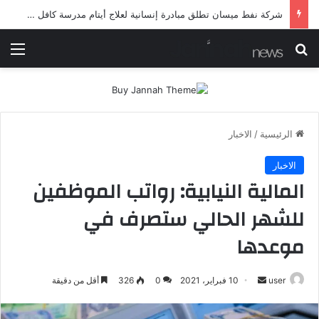
شرطة ميسان تلقي القبض على مطلقي العيارات النارية أثناء تشييع جنائزي في العمارة
بحث عن
الق
الرئيسية
/
الاخبار
الاخبار
المالية النيابية: رواتب الموظفين
للشهر الحالي ستصرف في
موعدها
أرسل
user
10 فبراير، 2021
0
326
أقل من دقيقة
بريدا
إلكترونيا