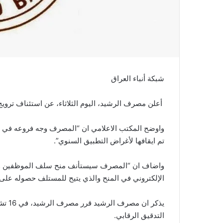
شبكة أنباء العراق
أعلن مصرف الرشيد، اليوم الثلاثاء، عن استئناف ترويج
واوضح المكتب الاعلامي ان “المصرف وجه فروعه في بغد
تم ايقافها لأغراض التطبيق السنوي”.
واضاف ان “المصرف سيستأنف منح سلف الموظفين والمتق
الإلكتروني في المنح والذي يتيح للمستلف حصوله على السلفة خلال (٧٢
يذكر 
التدقيق الرقابي.