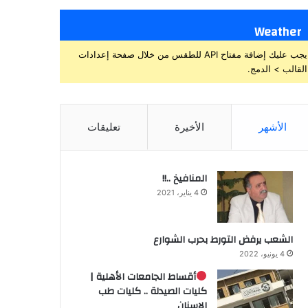
Weather
يجب عليك إضافة مفتاح API للطقس من خلال صفحة إعدادات
القالب > الدمج.
الأشهر
الأخيرة
تعليقات
المنافيخ ..!!
4 يناير، 2021
الشعب يرفض التورط بحرب الشوارع
4 يونيو، 2022
أقساط الجامعات الأهلية |
كليات الصيدلة .. كليات طب
الاسنان