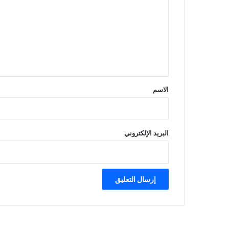
ت
ع
ل
ي
ق
*
الاسم
البريد الإلكتروني