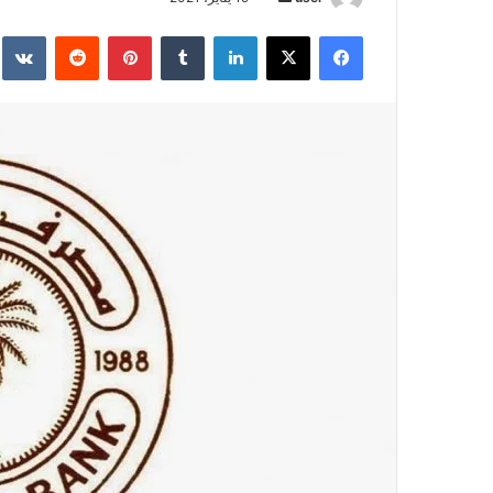
بريدا
فيسبوك
‫X
لينكدإن
بينتيريست
إلكترونيا