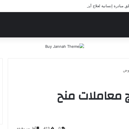
بادرة إنسانية لعلاج أيتام مدرسة كافل اليتيم
روض
ج معاملات منح
0
413
أقل من دقيقة