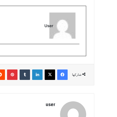
User
فيسبوك
‫X
لينكدإن
بينتي
شاركها
user