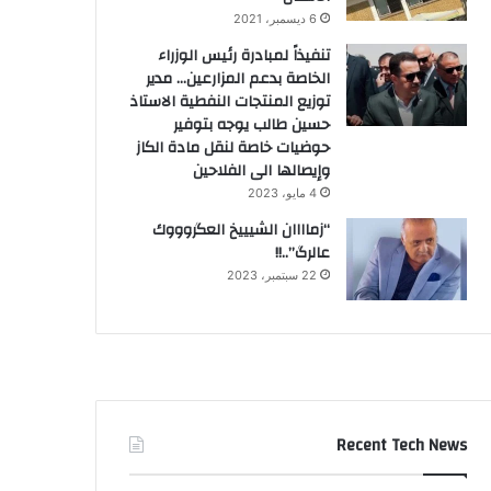
6 ديسمبر، 2021
تنفيذاً لمبادرة رئيس الوزراء
الخاصة بدعم المزارعين… مدير
توزيع المنتجات النفطية الاستاذ
حسين طالب يوجه بتوفير
حوضيات خاصة لنقل مادة الكاز
وإيصالها الى الفلاحين
4 مايو، 2023
“زماااان الشيييخ العگروووك
عالرگ”..!!
22 سبتمبر، 2023
Recent Tech News