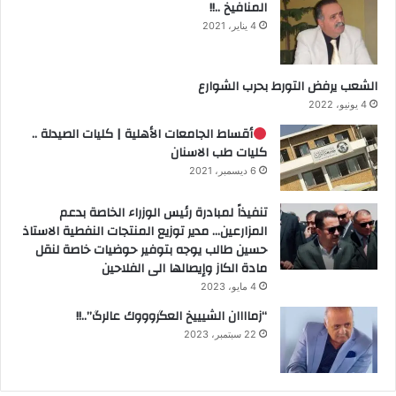
المنافيخ ..!!
4 يناير، 2021
الشعب يرفض التورط بحرب الشوارع
4 يونيو، 2022
أقساط الجامعات الأهلية | كليات الصيدلة ..
كليات طب الاسنان
6 ديسمبر، 2021
تنفيذاً لمبادرة رئيس الوزراء الخاصة بدعم
المزارعين… مدير توزيع المنتجات النفطية الاستاذ
حسين طالب يوجه بتوفير حوضيات خاصة لنقل
مادة الكاز وإيصالها الى الفلاحين
4 مايو، 2023
“زماااان الشيييخ العگروووك عالرگ”..!!
22 سبتمبر، 2023