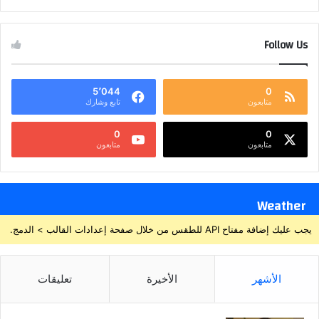
Follow Us
5٬044
0
متابعون
تابع وشارك
0
0
متابعون
متابعون
Weather
يجب عليك إضافة مفتاح API للطقس من خلال صفحة إعدادات القالب > الدمج.
الأشهر
الأخيرة
تعليقات