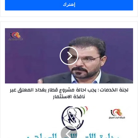
لجنة
الخدمات
:
يجب
احالة
مشروع
قطار
بغداد
المعلق
لجنة الخدمات : يجب احالة مشروع قطار بغداد المعلق عبر
عبر
نافذة الاستثمار
نافذة
الاستثمار
الاتصالات:
تلاعب
بالانترنت
من
قبل