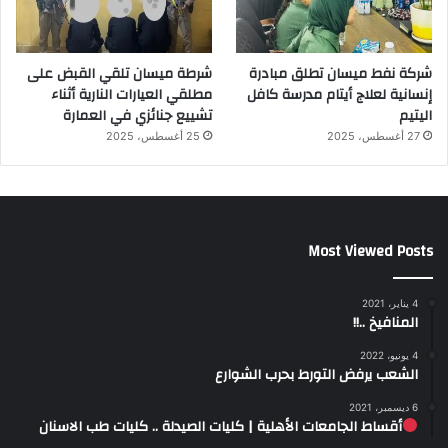
شركة نفط ميسان تطلق مبادرة
شرطة ميسان تلقي القبض على
إنسانية لعلاج أيتام مدرسة كافل
مطلقي العيارات النارية أثناء
اليتيم
تشييع جنائزي في العمارة
27 أغسطس، 2025
25 أغسطس، 2025
Most Viewed Posts
4 يناير، 2021
المنافيخ ..!!
4 يونيو، 2022
الشعب يرفض التورط بحرب الشوارع
6 ديسمبر، 2021
أقساط الجامعات الأهلية | كليات الصيدلة .. كليات طب الاسنان