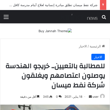
شرطة ميسان تلقي القبض على مطلقي العيارات النارية أثناء تشييع جنائزي في العمارة
بحث عن
الق
الرئيسية
/
الاخبار
الاخبار
للمطالبة بالتعيين.. خريجو الهندسة
يوصلون اعتصامهم ويغلقون
شركة نفط ميسان
أرسل
user
18 يناير، 2021
0
345
أقل من دقيقة
بريدا
إلكترونيا