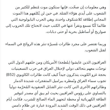
وهي معلومات إن صحّت، فإنها ستكون موت مُنظم للكثير من
الشعوب على أيدي هؤلاء القتلة. في حين لن يُكلفهم هذا الموت
المجاني إطلاقة كلاشنكوف واحدة، وهي الحرب البايولوجية التي
طالما كُنّا نسمع ونقرأ عنها في الكتب حيث لاتحتاج تلك الحروب إلى
صواريخ أو أساطيل بحرية أو حتى دبابات.
وربما تقتصر على مجرد طائرات مُسيرّة تنثر هذه الروائح في السماء
لقتل الشعوب.
العراقيون الذين عايشوا (بلطجة) الأمريكان ومن خلفهم الدول التي
توحدّت معهم بتحالف دولي لإحتلال العراق في حرب التسعينيات
بحجة غزو الكويت يتذكرون جيداً كيف كانت طائرات الكاوبوي (B52)
تجوب سماء العراق وتُمطره ببراميل المتفجرات شديدة الدمار
وطائراتهم الأخرى التي كانت تنثر القنابل العنقودية المُحرّمة دولياً
بالتساوي على رؤوس العراقيين بحيث لم يبق أي مصدر لتوفير
الطاقة الكهربائية أو محطة لتجهيز الماء الصالح للشرب. فكانت أيام
العراقيين في ذلك الوقت الشديد البرودة عبارة عن ظلام دامس