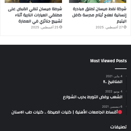
شركة نفط ميسان تطلق مبادرة
شرطة ميسان تلقي القبض على
إنسانية لعلاج أيتام مدرسة كافل
مطلقي العيارات النارية أثناء
اليتيم
تشييع جنائزي في العمارة
27 أغسطس، 2025
25 أغسطس، 2025
Most Viewed Posts
4 يناير، 2021
المنافيخ ..!!
4 يونيو، 2022
الشعب يرفض التورط بحرب الشوارع
6 ديسمبر، 2021
أقساط الجامعات الأهلية | كليات الصيدلة .. كليات طب الاسنان
تصنيفات