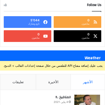
Follow Us
5٬044
0
متابعون
تابع وشارك
0
0
متابعون
متابعون
Weather
يجب عليك إضافة مفتاح API للطقس من خلال صفحة إعدادات القالب > الدمج.
الأشهر
الأخيرة
تعليقات
المنافيخ ..!!
4 يناير، 2021