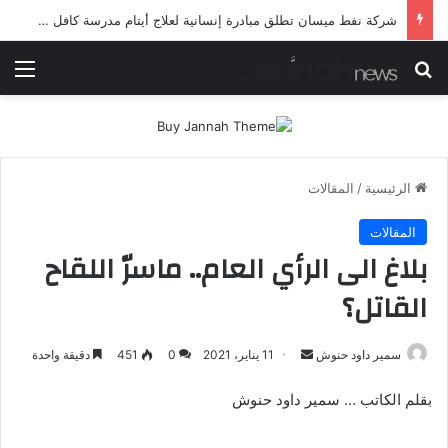
شركة نفط ميسان تطلق مبادرة إنسانية لعلاج أيتام مدرسة كافل اليتيم
بحث عن
الق
الرئيسية
/
المقالات
المقالات
بلاغ الى الرأي العام.. ماسرّ اللقاح
القاتل؟
أرسل
سمير داود حنوش
11 يناير، 2021
0
451
دقيقة واحدة
بريدا
بقلم الكاتب … سمير داود حنوش
إلكترونيا