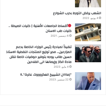
الشعب يرفض التورط بحرب الشوارع
4 يونيو، 2022
أقساط الجامعات الأهلية | كليات الصيدلة ..
كليات طب الاسنان
6 ديسمبر، 2021
تنفيذاً لمبادرة رئيس الوزراء الخاصة بدعم
المزارعين… مدير توزيع المنتجات النفطية الاستاذ
حسين طالب يوجه بتوفير حوضيات خاصة لنقل
مادة الكاز وإيصالها الى الفلاحين
4 مايو، 2023
“زماااان الشيييخ العگروووك عالرگ”..!!
22 سبتمبر، 2023