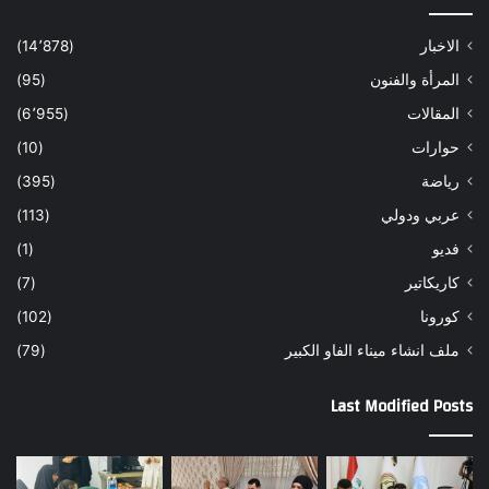
الاخبار
(14٬878)
المرأة والفنون
(95)
المقالات
(6٬955)
حوارات
(10)
رياضة
(395)
عربي ودولي
(113)
فديو
(1)
كاريكاتير
(7)
كورونا
(102)
ملف انشاء ميناء الفاو الكبير
(79)
Last Modified Posts