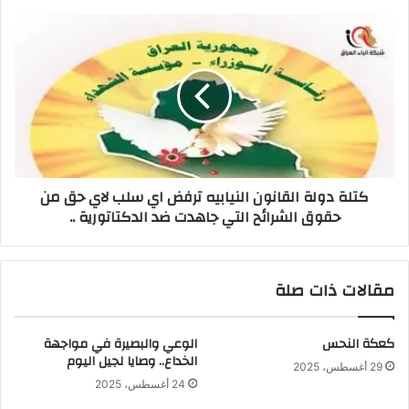
كتلة
دولة
القانون
النيابيه
ترفض
اي
سلب
لاي
حق
كتلة دولة القانون النيابيه ترفض اي سلب لاي حق من
من
حقوق الشرائح التي جاهدت ضد الدكتاتورية ..
حقوق
الشرائح
التي
جاهدت
مقالات ذات صلة
ضد
الدكتاتورية
..
كعكة النحس
الوعي والبصيرة في مواجهة
الخداع.. وصايا لجيل اليوم
29 أغسطس، 2025
24 أغسطس، 2025