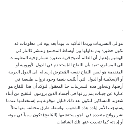
.
.
.
تتوالى التسريبات وربما التأكيدات يوماً بعد يوم في معلومات قد
تكون خطيرة يتم تداولها بين أوساط المجتمع وتنتشر كالنار في
الهشيم بإعتبار أن العالم أصبح قرية صغيرة تتسارع فيه المعلومات
الى المسامع، تفيد بأن اللقاح المُستخدم في الدول الأوروبية أو
المتقدمة هو ليس اللقاح نفسه المُفترض إرساله الى الدول العربية
أو الإسلامية أو الدول التي أُبتُليت بنعمة وجود ثروات طبيعية في
أرضها، وتتجاوز هذه التسريبات حدّ المعقول لتؤكد أن هذا اللقاح هو
عبارة عن جينات يتم زرعها في أجساد الذين يرومون التلقيح من أبناء
شعوبنا المساكين لتكون بعد ذلك قنابل موقوتة يتم إستخدامها عندما
يستوجب الأمر إبادة هذه الشعوب بواسطة طرق مختلفة منها مثلاً
نشر روائح متعددة في الجو يستنشقها (المُلقح) تكون سبباً في موته
أو إبادته كما تتحدث عنها تلك الشائعات.