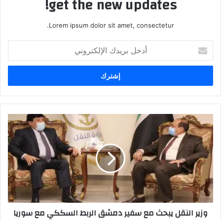
get the new updates!
Lorem ipsum dolor sit amet, consectetur.
أدخل
بريدك
الإلكتروني
وزير
النقل
يبحث
مع
سفير
دمشق
الربط
السككي
مع
وزير النقل يبحث مع سفير دمشق الربط السككي مع سوريا
سوريا