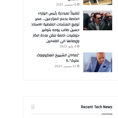
6 ديسمبر، 2021
تنفيذاً لمبادرة رئيس الوزراء
الخاصة بدعم المزارعين… مدير
توزيع المنتجات النفطية الاستاذ
حسين طالب يوجه بتوفير
حوضيات خاصة لنقل مادة الكاز
وإيصالها الى الفلاحين
4 مايو، 2023
“زماااان الشيييخ العگروووك
عالرگ”..!!
22 سبتمبر، 2023
Recent Tech News