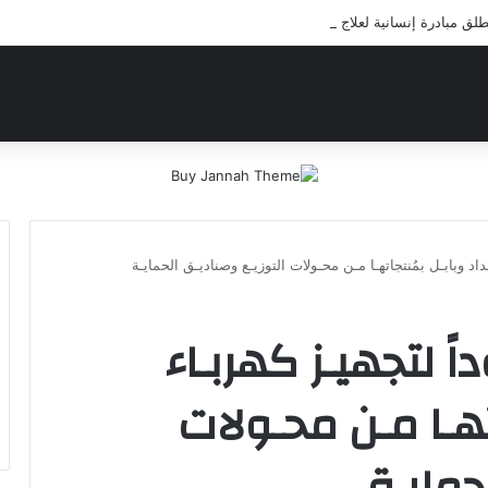
 مبادرة إنسانية لعلاج أيتام مدرسة كافل اليتيم
داد وبابـل بمُنتجاتهـا مـن محـولات التوزيـع وصناديـق الحمايـة
ً لتجهيـز كهربـاء
اتهـا مـن محـولات
حمايـة