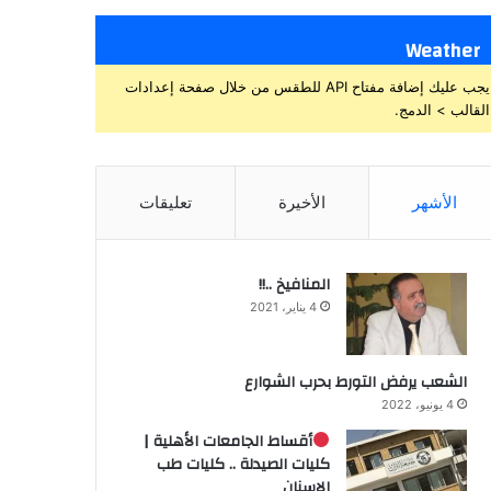
Weather
يجب عليك إضافة مفتاح API للطقس من خلال صفحة إعدادات
القالب > الدمج.
الأشهر
الأخيرة
تعليقات
المنافيخ ..!!
4 يناير، 2021
الشعب يرفض التورط بحرب الشوارع
4 يونيو، 2022
أقساط الجامعات الأهلية |
كليات الصيدلة .. كليات طب
الاسنان