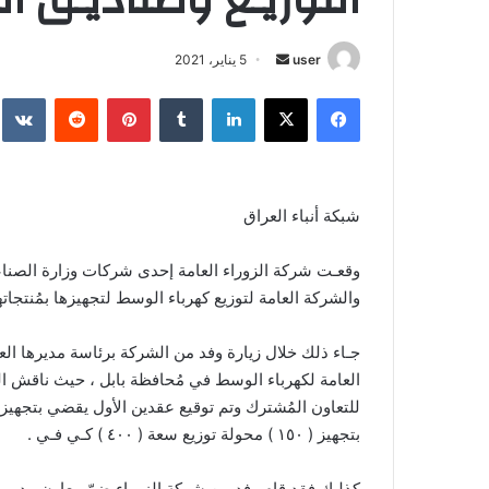
أرسل
user
5 يناير، 2021
بريدا
فيسبوك
‫X
لينكدإن
بينتيريست
إلكترونيا
شبكة أنباء العراق
وقعـت شركة الزوراء العامة إحدى شركات وزارة الصناعة
والشركة العامة لتوزيع كهرباء الوسط لتجهيزها بمُنتجات
جـاء ذلك خلال زيارة وفد من الشركة برئاسة مديرها ال
العامة لكهرباء الوسط في مُحافظة بابل ، حيث ناقش ا
بتجهيز ( ١٥٠ ) محولة توزيع سعة ( ٤٠٠ ) كـي فـي .
كذلـك فقد قام وفد من شركة الزوراء ضمّ معاون مدير ع