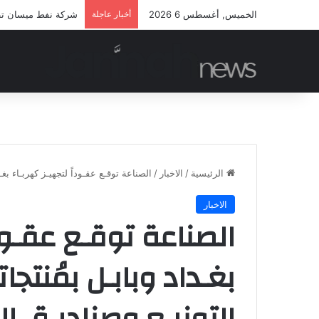
الخميس, أغسطس 6 2026
أخبار عاجلة
شركة نفط ميسان تطلق
الرئيسية
/
الاخبار
/
الصناعة توقـع عقـوداً لتجهيـز كهربـاء بغـ
الاخبار
الصناعة توقـع عقـودا
بغـداد وبابـل بمُنتج
التوزيـع وصناديـق ال