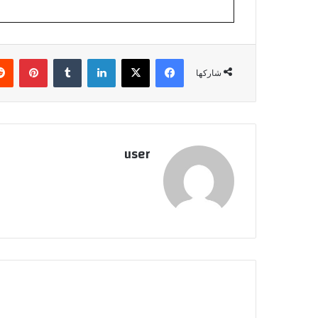
فيسبوك
‫X
لينكدإن
بينتي
شاركها
user