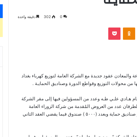
0
302
دقيقة واحدة
‫Pocket
Odnoklassniki
 والمعادن عقود جديدة مع الشركة العامة لتوزيع كهرباء بغداد
ها من محولات التوزيع وقواطع الدورة وصناديق الحمايـة .
عام هـادي علـي طـه وعدد من المسؤولين فيها إلى مقر الشركة
لطرفان عدد من العروض المُقدمة من شركة الزوراء العامة
للتعاون المُشترك وتم توقيع عقدين الأول يقضي بتجهيز صناديق حماية وبعدد (٥٠٠٠ ) صندوق فيما يقضي العقد الثاني
ام الشركة “مهنـد جبـار علـوان” وعدد من المسؤولين فيها